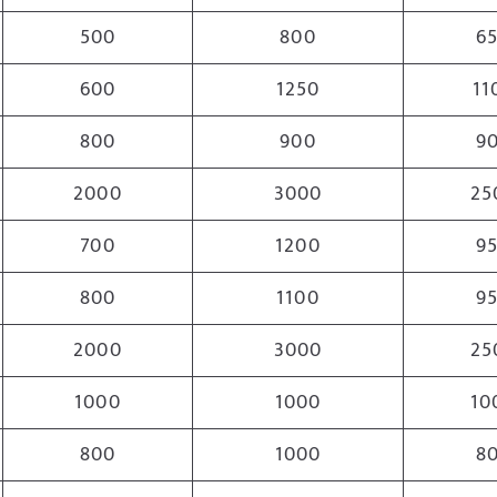
500
800
6
600
1250
11
800
900
9
2000
3000
25
700
1200
9
800
1100
9
2000
3000
25
1000
1000
10
800
1000
8