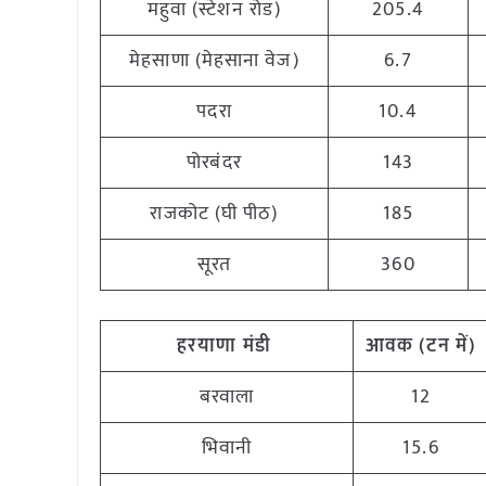
महुवा (स्टेशन रोड)
205.4
मेहसाणा (मेहसाना वेज)
6.7
पदरा
10.4
पोरबंदर
143
राजकोट (घी पीठ)
185
सूरत
360
हरयाणा
मंडी
आवक (टन
में)
बरवाला
12
भिवानी
15.6