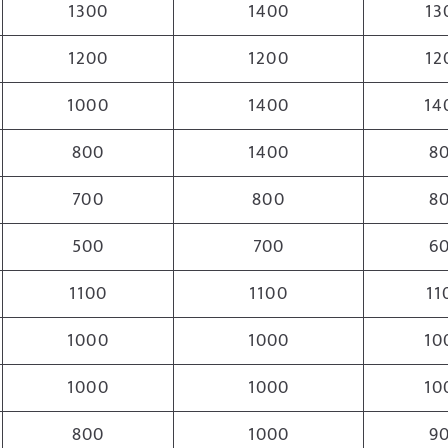
1300
1400
13
1200
1200
12
1000
1400
14
800
1400
8
700
800
8
500
700
6
1100
1100
11
1000
1000
10
1000
1000
10
800
1000
9