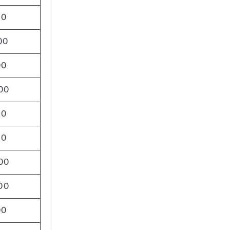
50
00
00
00
50
50
00
00
00