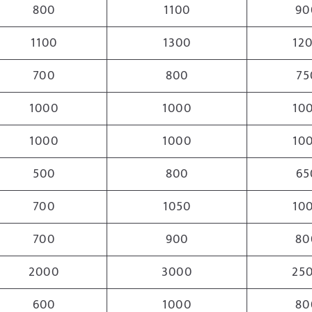
800
1100
90
1100
1300
12
700
800
75
1000
1000
10
1000
1000
10
500
800
65
700
1050
10
700
900
80
2000
3000
25
600
1000
80