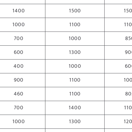
1400
1500
15
1000
1100
11
700
1000
85
600
1300
90
400
1000
60
900
1100
10
460
1100
80
700
1400
11
1000
1300
12