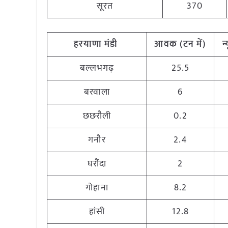
सूरत
370
हरयाणा
मंडी
आवक (टन
में)
न
बल्लभगढ़
25.5
बरवाला
6
छछरौली
0.2
गनौर
2.4
घरौंदा
2
गोहाना
8.2
हांसी
12.8