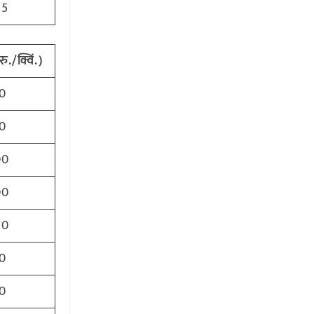
75
रु./क्विं.)
0
0
00
00
00
0
0