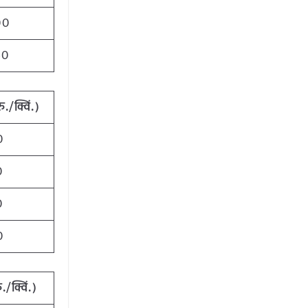
00
50
./क्विं.)
0
0
0
0
./क्विं.)