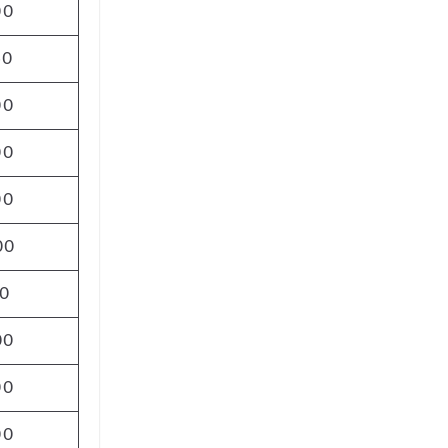
00
50
00
00
00
00
0
00
00
00