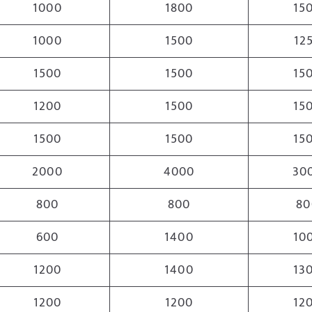
1000
1800
15
1000
1500
12
1500
1500
15
1200
1500
15
1500
1500
15
2000
4000
30
800
800
80
600
1400
10
1200
1400
13
1200
1200
12