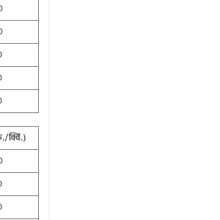
0
0
0
0
0
./क्विं.)
0
0
0