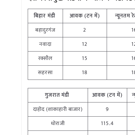
बिहार मंडी
आवक (टन में)
न्यूनतम रे
बहादुरगंज
2
1
नवादा
12
1
रक्सौल
15
1
सहरसा
18
1
गुजरात मंडी
आवक (टन में)
न
दाहोद (शाकाहारी बाजार)
9
धोराजी
115.4