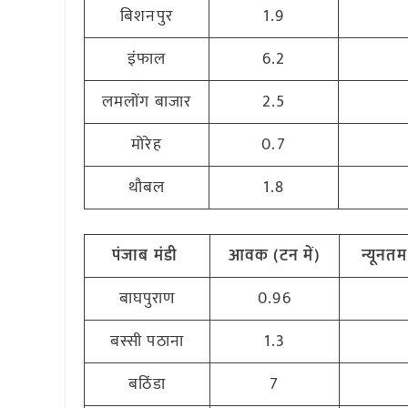
बिशनपुर
1.9
इंफाल
6.2
लमलोंग बाजार
2.5
मोरेह
0.7
थौबल
1.8
पंजाब मंडी
आवक (टन में)
न्यूनतम 
बाघपुराण
0.96
बस्सी पठाना
1.3
बठिंडा
7