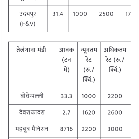
उदयपुर
31.4
1000
2500
1750
(F&V)
तेलंगाना
मंडी
आवक
न्यूनतम
अधिकतम
म
(टन
रेट
रेट (रु./
में)
(रु./
क्विं.)
(
क्विं.)
क्
बोवेन्पल्ली
33.3
1000
2200
1
देवराकादरा
2.7
1620
2600
2
महबूब मैनिसन
8716
2200
3000
2