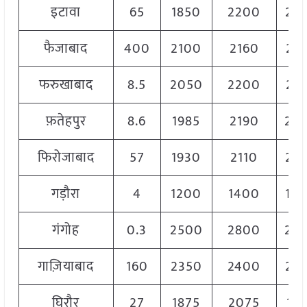
इटावा
65
1850
2200
20
फैजाबाद
400
2100
2160
21
फरुखाबाद
8.5
2050
2200
21
फ़तेहपुर
8.6
1985
2190
20
फिरोजाबाद
57
1930
2110
20
गड़ौरा
4
1200
1400
13
गंगोह
0.3
2500
2800
26
गाज़ियाबाद
160
2350
2400
23
घिरौर
27
1875
2075
19