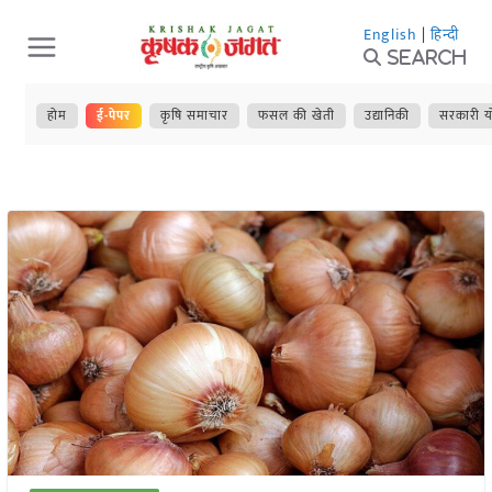
Skip
English
|
हिन्दी
to
Search
content
होम
ई-पेपर
कृषि समाचार
फसल की खेती
उद्यानिकी
सरकारी य