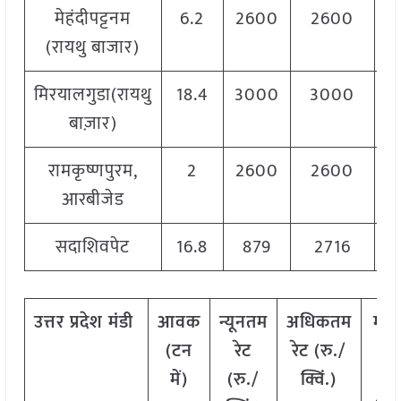
मेहंदीपट्टनम
6.2
2600
2600
2
(रायथु बाजार)
मिरयालगुडा(रायथु
18.4
3000
3000
3
बाज़ार)
रामकृष्णपुरम,
2
2600
2600
2
आरबीजेड
सदाशिवपेट
16.8
879
2716
2
उत्तर
प्रदेश मंडी
आवक
न्यूनतम
अधिकतम
मो
(टन
रेट
रेट (रु./
रे
में)
(रु./
क्विं.)
(
रु