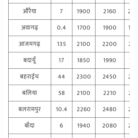
औरैया
7
1900
2160
20
अवागढ़
0.4
1700
1900
18
आजमगढ़
135
2100
2200
21
बदायूँ
17
1850
1990
19
बहराईच
44
2300
2450
23
बलिया
58
2100
2210
21
बलरामपुर
10.4
2260
2480
23
बाँदा
6
1940
2080
20