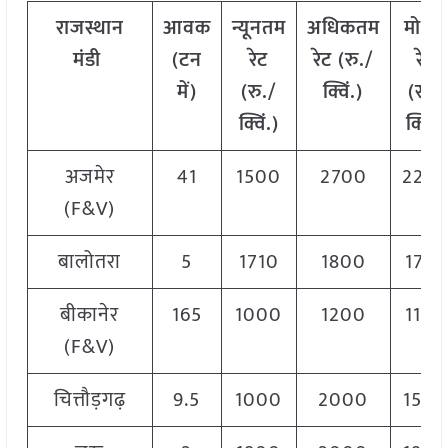
राजस्थान
आवक
न्यूनतम
अधिकतम
मोडल
मंडी
(टन
रेट
रेट (रु./
रेट
में)
(रु./
क्विं.)
(
रु./
क्विं.)
क्विं.)
अजमेर
41
1500
2700
220
(F&V)
बालोतरा
5
1710
1800
1780
बीकानेर
165
1000
1200
1100
(F&V)
चित्तौड़गढ़
9.5
1000
2000
150