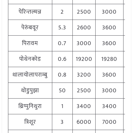
पेरिन्तल्मन्न
2
2500
3000
2
पेरुंबवूर
5.3
2600
3600
3
पिरावम
0.7
3000
3600
3
पोथेनकोड
0.6
19200
19280
19
थालायोलापराम्बु
0.8
3200
3600
3
थोडुपुझा
50
2500
3000
3
थ्रिप्पुनिथुरा
1
3400
3400
3
त्रिशूर
3
6000
7000
6