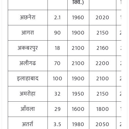
क्विं.)
क्विं
अछनेरा
2.1
1960
2020
19
आगरा
90
1900
2150
20
अकबरपुर
18
2100
2160
21
अलीगढ
70
2100
2200
21
इलाहाबाद
100
1900
2100
20
अमरोहा
32
1950
2150
20
आँवला
29
1600
1800
17
अतर्रा
3.5
1980
2050
20