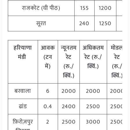
राजकोट (घी पीठ)
155
1200
26
सूरत
240
1250
30
हरियाणा
आवक
न्यूनतम
अधिकतम
मोडल
मंडी
(टन
रेट
रेट (रु./
रेट
में)
(रु./
क्विं.)
(
रु./
क्विं.)
क्विं.)
बरवाला
6
2000
2000
2000
ढांड
0.4
2400
2500
2500
फ़िरोज़पुर
2
2500
3000
2500