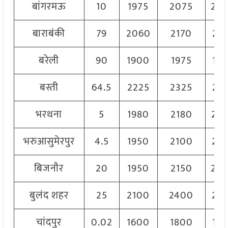
बांगरमऊ
10
1975
2075
20
बाराबंकी
79
2060
2170
21
बरेली
90
1900
1975
19
बस्ती
64.5
2225
2325
22
भरथना
5
1980
2180
20
भरुआसुमेरपुर
4.5
1950
2100
20
बिजनौर
20
1950
2150
20
बुलंद शहर
25
2100
2400
22
चांदपुर
0.02
1600
1800
17