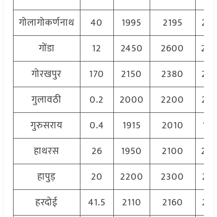
गोलागोकर्णनाथ
40
1995
2195
20
गोंडा
12
2450
2600
25
गोरखपुर
170
2150
2380
22
गुलावठी
0.2
2000
2200
21
गुरुसराय
0.4
1915
2010
19
हाथरस
26
1950
2100
20
हापुड़
20
2200
2300
22
हरदोई
41.5
2110
2160
21