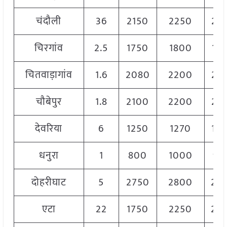
चंदौली
36
2150
2250
21
चिरगांव
2.5
1750
1800
17
चितवाड़ागांव
1.6
2080
2200
21
चौबेपुर
1.8
2100
2200
21
देवरिया
6
1250
1270
12
धनुरा
1
800
1000
90
दोहरीघाट
5
2750
2800
27
एटा
22
1750
2250
20