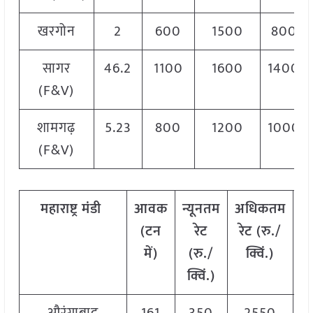
खरगोन
2
600
1500
800
सागर
46.2
1100
1600
1400
(F&V)
शामगढ़
5.23
800
1200
1000
(F&V)
महाराष्ट्र
मंडी
आवक
न्यूनतम
अधिकतम
म
(टन
रेट
रेट (रु./
में)
(रु./
क्विं.)
(
क्विं.)
क्