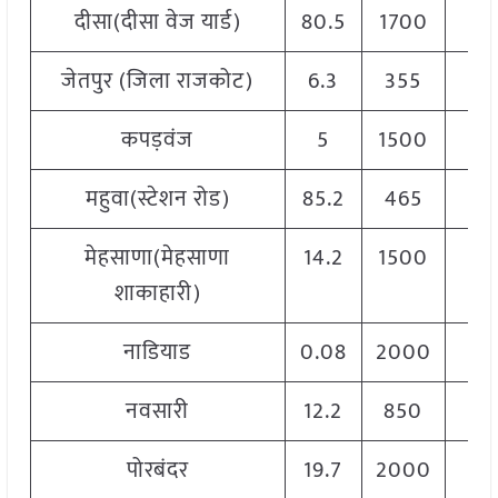
दीसा(दीसा वेज यार्ड)
80.5
1700
27
जेतपुर (जिला राजकोट)
6.3
355
18
कपड़वंज
5
1500
29
महुवा(स्टेशन रोड)
85.2
465
25
मेहसाणा(मेहसाणा
14.2
1500
28
शाकाहारी)
नाडियाड
0.08
2000
30
नवसारी
12.2
850
30
पोरबंदर
19.7
2000
25