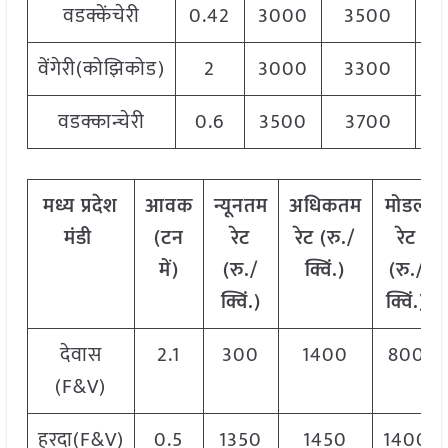
वडक्केंचेरी
0.42
3000
3500
3
वेंगेरी(कोझिकोड)
2
3000
3300
3
वडक्कान्चेरी
0.6
3500
3700
3
मध्य
प्रदेश
आवक
न्यूनतम
अधिकतम
मोडल
मंडी
(टन
रेट
रेट (रु./
रेट
में)
(रु./
क्विं.)
(
रु./
क्विं.)
क्विं.)
देवास
2.1
300
1400
800
(F&V)
हरदा(F&V)
0.5
1350
1450
1400