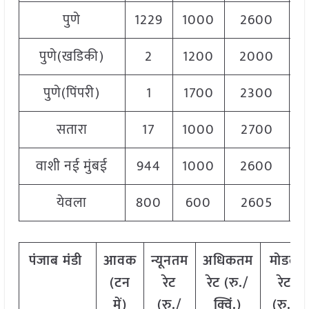
पुणे
1229
1000
2600
1
पुणे(खडिकी)
2
1200
2000
1
पुणे(पिंपरी)
1
1700
2300
2
सतारा
17
1000
2700
1
वाशी नई मुंबई
944
1000
2600
1
येवला
800
600
2605
2
पंजाब
मंडी
आवक
न्यूनतम
अधिकतम
मोडल
(टन
रेट
रेट (रु./
रेट
में)
(रु./
क्विं.)
(
रु./