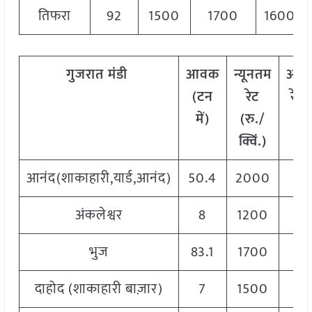
तिफरा
92
1500
1700
1600
गुजरात
मंडी
आवक
न्यूनतम
अधि
(टन
रेट
रेट 
में)
(रु./
क्व
क्विं.)
आनंद(शाकाहारी,यार्ड,आनंद)
50.4
2000
22
अंकलेश्वर
8
1200
25
भुज
83.1
1700
25
दाहोद (शाकाहारी बाज़ार)
7
1500
26