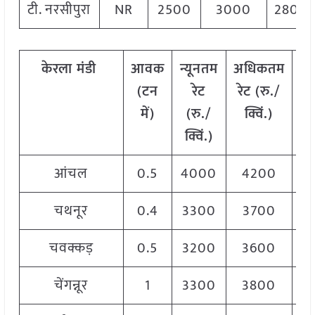
टी. नरसीपुरा
NR
2500
3000
2800
केरला
मंडी
आवक
न्यूनतम
अधिकतम
म
(टन
रेट
रेट (रु./
में)
(रु./
क्विं.)
(
क्विं.)
क्
आंचल
0.5
4000
4200
4
चथनूर
0.4
3300
3700
3
चवक्कड़
0.5
3200
3600
3
चेंगन्नूर
1
3300
3800
3