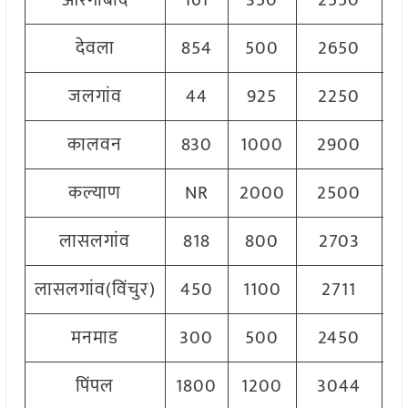
औरंगाबाद
161
350
2550
1
देवला
854
500
2650
2
जलगांव
44
925
2250
1
कालवन
830
1000
2900
2
कल्याण
NR
2000
2500
2
लासलगांव
818
800
2703
2
लासलगांव(विंचुर)
450
1100
2711
2
मनमाड
300
500
2450
2
पिंपल
1800
1200
3044
2