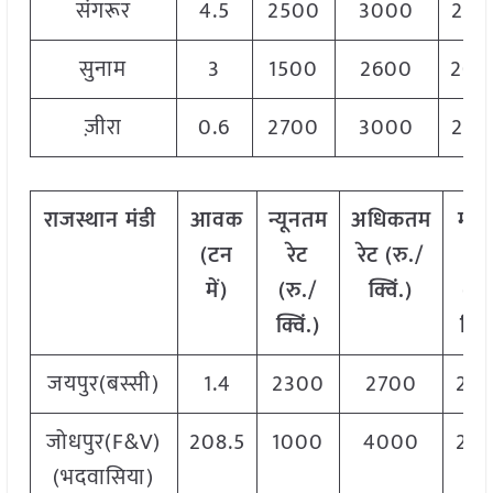
संगरूर
4.5
2500
3000
280
सुनाम
3
1500
2600
200
ज़ीरा
0.6
2700
3000
280
राजस्थान
मंडी
आवक
न्यूनतम
अधिकतम
मो
(
टन
रेट
रेट
(
रु
./
रेट
में
)
(
रु
./
क्विं
.)
(
रु
क्विं
.)
क्विं
जयपुर(बस्सी)
1.4
2300
2700
25
जोधपुर(F&V)
208.5
1000
4000
25
(भदवासिया)