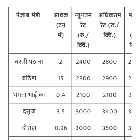
पंजाब
मंडी
आवक
न्यूनतम
अधिकतम
मोड
(
टन
रेट
रेट
(
रु
./
रेट
में
)
(
रु
./
क्विं
.)
(
रु
.
क्विं
.)
क्विं
.
बस्सी पठाना
2
2400
2800
260
बठिंडा
15
2800
2900
280
भगता भाई का
0.4
2100
2100
210
दसुया
3.5
3000
3400
320
दोराहा
0.96
3000
3500
320