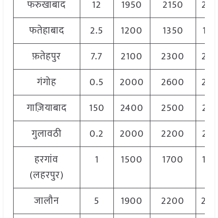
फरुखाबाद
12
1950
2150
20
फतेहाबाद
2.5
1200
1350
12
फ़तेहपुर
7.7
2100
2300
22
गंगोह
0.5
2000
2600
25
गाज़ियाबाद
150
2400
2500
24
गुलावठी
0.2
2000
2200
21
हरगांव
1
1500
1700
16
(लहरपुर)
जालौन
5
1900
2200
20