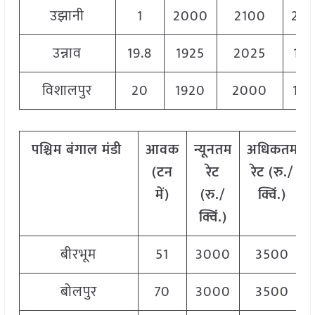
उझानी
1
2000
2100
20
उन्नाव
19.8
1925
2025
197
विशालपुर
20
1920
2000
19
पश्चिम
बंगाल
मंडी
आवक
न्यूनतम
अधिकतम
(
टन
रेट
रेट
(
रु
./
में
)
(
रु
./
क्विं
.)
क्विं
.)
बीरभूम
51
3000
3500
बोलपुर
70
3000
3500