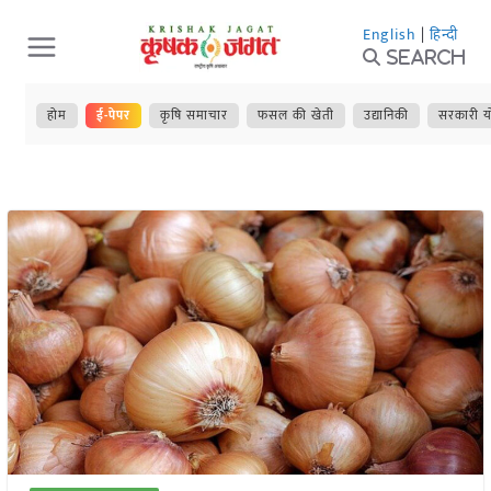
Skip
English
|
हिन्दी
to
Search
content
होम
ई-पेपर
कृषि समाचार
फसल की खेती
उद्यानिकी
सरकारी य