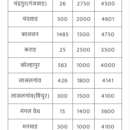
चंद्रपुर(गंजवाड)
26
2750
4500
3
चंदवाड
500
2000
4601
3
कालवन
1485
1500
4750
3
कराड
25
2500
3500
3
कोल्हापुर
563
1000
4000
2
लासलगांव
426
1800
4141
3
लासलगांव(विंचुर)
300
1500
4100
3
मंगल वेध
15
1400
3600
3
मनमाड
300
1000
4100
3