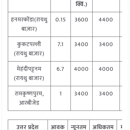
क्विं
.)
क्व
हनमरकोंडा(रायथु
0.15
3600
4400
4
बाज़ार)
कुकटपल्ली
7.1
3400
3400
3
(रायथु बाज़ार)
मेहंदीपट्टनम
6.7
4000
4000
4
(रायथु बाजार)
रामकृष्णपुरम,
1
3400
3400
3
आरबीजेड
उत्तर
प्रदेश
आवक
न्यूनतम
अधिकतम
मो