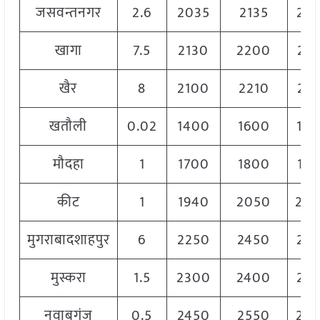
जसवन्तनगर
2.6
2035
2135
20
खागा
7.5
2130
2200
21
खैर
8
2100
2210
21
खतौली
0.02
1400
1600
15
मौदहा
1
1700
1800
17
कीट
1
1940
2050
20
मुगराबादशाहपुर
6
2250
2450
23
मुस्करा
1.5
2300
2400
23
नवाबगंज
0.5
2450
2550
25