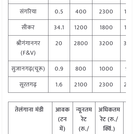
संगरिया
0.5
400
2300
19
सीकर
34.1
1200
1800
15
श्रीगंगानगर
20
2800
3200
30
(F&V)
सुजानगढ़(चूरू)
0.9
800
1000
90
सूरतगढ़
1.6
2100
2300
22
तेलंगाना
मंडी
आवक
न्यूनतम
अधिकतम
म
(
टन
रेट
रेट
(
रु
./
र
में
)
(
रु
./
क्विं
.)
(
र