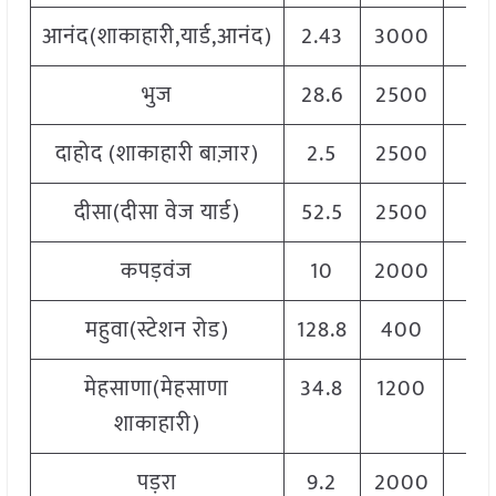
आनंद(शाकाहारी,यार्ड,आनंद)
2.43
3000
35
भुज
28.6
2500
35
दाहोद (शाकाहारी बाज़ार)
2.5
2500
35
दीसा(दीसा वेज यार्ड)
52.5
2500
37
कपड़वंज
10
2000
40
महुवा(स्टेशन रोड)
128.8
400
35
मेहसाणा(मेहसाणा
34.8
1200
38
शाकाहारी)
पड़रा
9.2
2000
35