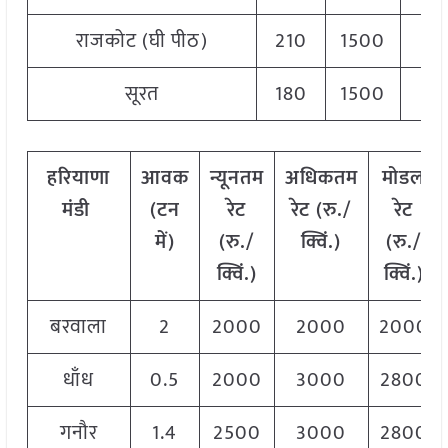
राजकोट (घी पीठ)
210
1500
41
सूरत
180
1500
37
हरियाणा
आवक
न्यूनतम
अधिकतम
मोडल
मंडी
(
टन
रेट
रेट
(
रु
./
रेट
में
)
(
रु
./
क्विं
.)
(
रु
./
क्विं
.)
क्विं
.)
बरवाला
2
2000
2000
2000
धाँध
0.5
2000
3000
2800
गनौर
1.4
2500
3000
2800