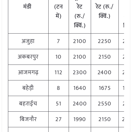
मंडी
(
टन
रेट
रेट
(
रु
./
रेट
में
)
(
रु
./
क्विं
.)
(
रु
क्विं
.)
क्विं
अजुहा
7
2100
2250
21
अकबरपुर
10
2100
2150
21
आजमगढ़
112
2300
2400
23
बहेड़ी
8
1640
1675
16
बहराईच
51
2400
2550
24
बिजनौर
27
1990
2150
20