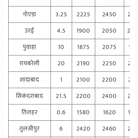
नोएडा
3.25
2225
2450
24
उरई
4.5
1900
2050
20
पुवाहा
10
1875
2075
197
रायबरेली
20
2190
2250
22
शादाबाद
1
2100
2200
21
सिकंदराबाद
21.5
2200
2400
23
तिलहर
0.6
1580
1620
16
तुलसीपुर
6
2420
2460
24