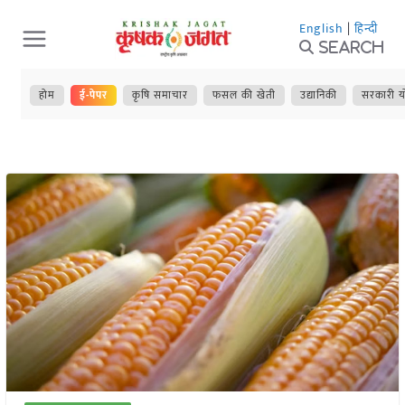
Skip
English
|
हिन्दी
to
Search
content
होम
ई-पेपर
कृषि समाचार
फसल की खेती
उद्यानिकी
सरकारी य