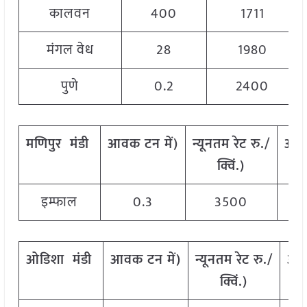
कालवन
400
1711
मंगल वेध
28
1980
पुणे
0.2
2400
मणिपुर
मंडी
आवक
टन
में
)
न्यूनतम
रेट
रु
./
अध
क्विं
.)
इम्फाल
0.3
3500
ओडिशा
मंडी
आवक
टन
में
)
न्यूनतम
रेट
रु
./
अध
क्विं
.)