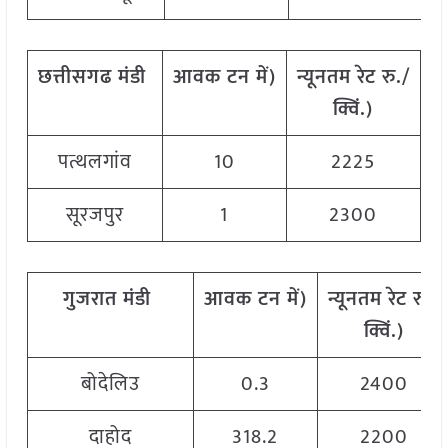
छत्तीसगढ
मंडी
आवक
टन
में
)
न्यूनतम
रेट
रु
./
अ
क्विं
.)
पत्थलगांव
10
2225
सूरजपुर
1
2300
गुजरात
मंडी
आवक
टन
में
)
न्यूनतम
रेट
रु
./
क्विं
.)
बोदेलिउ
0.3
2400
दाहोद
318.2
2200