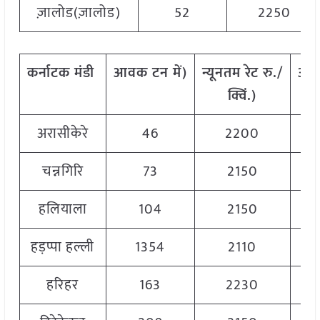
ज़ालोड(ज़ालोड)
52
2250
कर्नाटक
मंडी
आवक
टन
में
)
न्यूनतम
रेट
रु
./
अध
क्विं
.)
अरासीकेरे
46
2200
चन्नगिरि
73
2150
हलियाला
104
2150
हड़प्पा हल्ली
1354
2110
हरिहर
163
2230