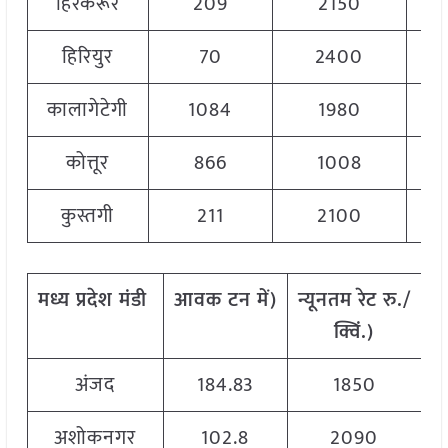
हिरेकेरूर
209
2150
हिरियुर
70
2400
कालागेटेगी
1084
1980
कोत्तूर
866
1008
कुस्तगी
211
2100
मध्य
प्रदेश
मंडी
आवक
टन
में
)
न्यूनतम
रेट
रु
./
अ
क्विं
.)
अंजद
184.83
1850
अशोकनगर
102.8
2090