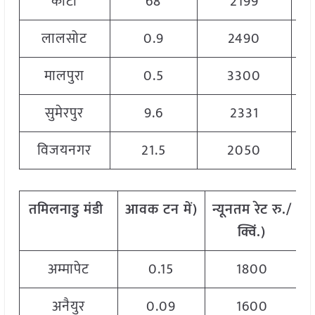
कोटा
68
2199
लालसोट
0.9
2490
मालपुरा
0.5
3300
सुमेरपुर
9.6
2331
विजयनगर
21.5
2050
तमिलनाडु
मंडी
आवक
टन
में
)
न्यूनतम
रेट
रु
./
अ
क्विं
.)
अम्मापेट
0.15
1800
अनैयुर
0.09
1600