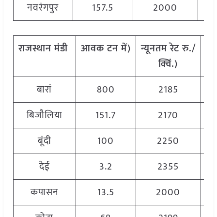
नवरंगपुर
157.5
2000
राजस्थान
मंडी
आवक
टन
में
)
न्यूनतम
रेट
रु
./
अ
क्विं
.)
बारां
800
2185
बिजौलिया
151.7
2170
बूंदी
100
2250
देई
3.2
2355
कपासन
13.5
2000