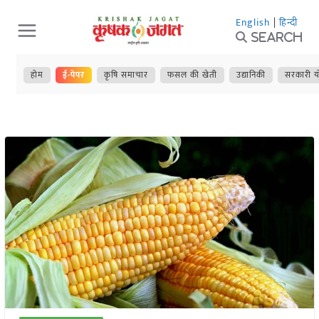
Skip
English
|
हिन्दी
to
Search
content
होम
ई-पेपर
कृषि समाचार
फसल की खेती
उद्यानिकी
सरकारी य