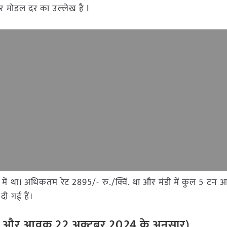
और मोडल दर का उल्लेख है I
डी में था। अधिकतम रेट 2895/- रु./क्विं. था और मंडी में कुल 5 टन
दी गई हैं।
और
आवक
22
अक्टूबर
2024
के
अनुसार
)