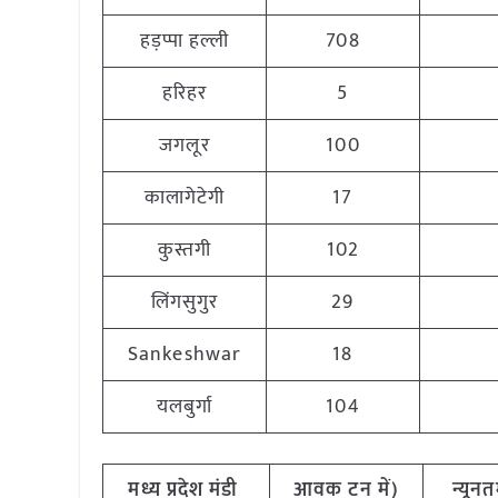
हड़प्पा हल्ली
708
हरिहर
5
जगलूर
100
कालागेटेगी
17
कुस्तगी
102
लिंगसुगुर
29
Sankeshwar
18
यलबुर्गा
104
मध्य
प्रदेश
मंडी
आवक
टन
में
)
न्यून