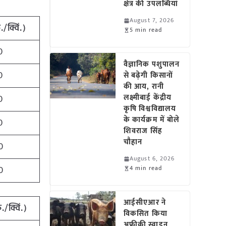
क्षेत्र की उपलब्धियां
August 7, 2026
ु
./
क्विं
.)
5 min read
0
वैज्ञानिक पशुपालन
0
से बढ़ेगी किसानों
की आय, रानी
लक्ष्मीबाई केंद्रीय
0
कृषि विश्वविद्यालय
के कार्यक्रम में बोले
0
शिवराज सिंह
चौहान
0
August 6, 2026
0
4 min read
आईसीएआर ने
ु
./
क्विं
.)
विकसित किया
अफ्रीकी स्वाइन