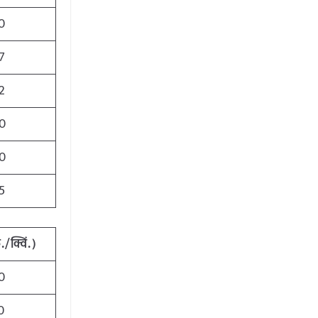
0
7
2
0
0
5
ु
./
क्विं
.)
0
0