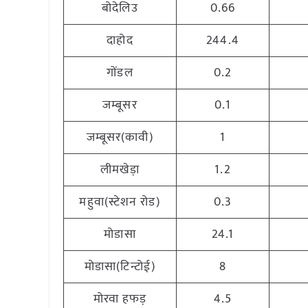
बोदेलिउ
0.66
दाहोद
244.4
गोंडल
0.2
जम्बूसर
0.1
जम्बूसर(कावी)
1
लीमखेड़ा
1.2
महुवा(स्टेशन रोड)
0.3
मोडासा
24.1
मोडासा(टिन्टोई)
8
मोरवा हफड़
4.5