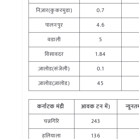
निज़ार(कुकरमुडा)
0.7
पालनपुर
4.6
वडाली
5
विसावदर
1.84
ज़ालोड(संजेली)
0.1
ज़ालोड(ज़ालोड)
45
कर्नाटक
मंडी
आवक
टन
में
)
न्यूनत
चन्नगिरि
243
हलियाला
136