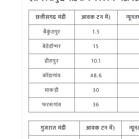
छत्तीसगढ
मंडी
आवक
टन
में
)
न्यून
बैकुंठपुर
1.5
बेडेडॉन्गर
15
हीरापुर
10.1
कोंडागांव
48.6
माकड़ी
30
फरसगांव
36
गुजरात
मंडी
आवक
टन
में
)
न्यू