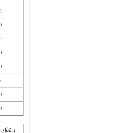
0
0
0
0
0
5
0
0
ु
./
क्विं
.)