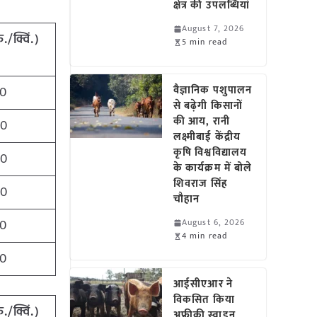
क्षेत्र की उपलब्धियां
August 7, 2026
ु
./
क्विं
.)
5 min read
वैज्ञानिक पशुपालन
00
से बढ़ेगी किसानों
की आय, रानी
50
लक्ष्मीबाई केंद्रीय
कृषि विश्वविद्यालय
00
के कार्यक्रम में बोले
शिवराज सिंह
00
चौहान
00
August 6, 2026
4 min read
00
आईसीएआर ने
विकसित किया
ु
./
क्विं
.)
अफ्रीकी स्वाइन