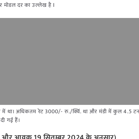
और मोडल दर का उल्लेख है I
डी में था। अधिकतम रेट 3000/- रु./क्विं. था और मंडी में कुल 4.5
दी गई हैं।
और
आवक
19
सितम्बर
2024
के
अनुसार
)