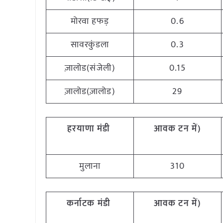
मोरवा हफड़
0.6
सावरकुंडला
0.3
ज़ालोड(संजेली)
0.15
ज़ालोड(ज़ालोड)
29
हरयाणा
मंडी
आवक
टन
में
)
मुलाना
310
कर्नाटक
मंडी
आवक
टन
में
)