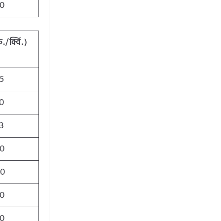
0
ु
./
क्विं
.)
5
0
3
40
90
00
0