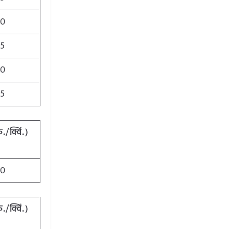
50
75
00
25
ु
./
क्विं
.)
00
ु
./
क्विं
.)