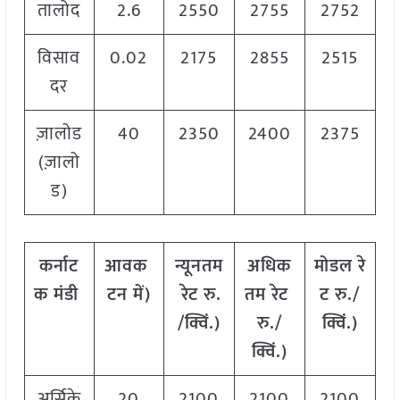
तालोद
2.6
2550
2755
2752
विसाव
0.02
2175
2855
2515
दर
ज़ालोड
40
2350
2400
2375
(ज़ालो
ड)
कर्नाट
आवक
न्यूनतम
अधिक
मोडल
रे
क
मंडी
टन
में
)
रेट
रु
.
तम
रेट
ट
रु
./
/
क्विं
.)
रु
./
क्विं
.)
क्विं
.)
अर्सिके
20
2100
2100
2100