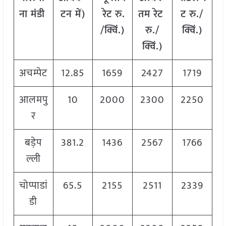
ना
मंडी
टन
में
)
रेट
रु
.
तम
रेट
ट
रु
./
/
क्विं
.)
रु
./
क्विं
.)
क्विं
.)
अचम्पेट
12.85
1659
2427
1719
आलमपु
10
2000
2300
2250
र
बड़ेप
381.2
1436
2567
1766
ल्ली
चोप्पाडां
65.5
2155
2511
2339
डी