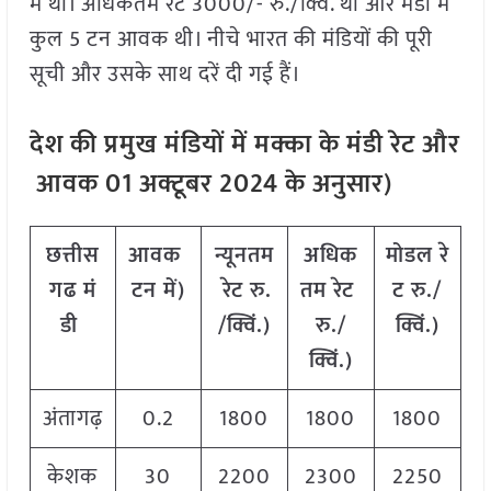
में था। अधिकतम रेट 3000/- रु./क्विं. था और मंडी में
कुल 5 टन आवक थी। नीचे भारत की मंडियों की पूरी
सूची और उसके साथ दरें दी गई हैं।
देश
की
प्रमुख
मंडियों
में
मक्का
के
मंडी
रेट
और
आवक
01
अक्टूबर
2024
के
अनुसार
)
छत्तीस
आवक
न्यूनतम
अधिक
मोडल
रे
गढ
मं
टन
में
)
रेट
रु
.
तम
रेट
ट
रु
./
डी
/
क्विं
.)
रु
./
क्विं
.)
क्विं
.)
अंतागढ़
0.2
1800
1800
1800
केशक
30
2200
2300
2250