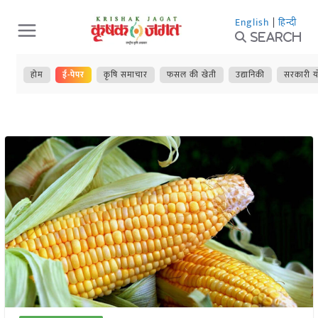
Skip
English
|
हिन्दी
to
Search
content
होम
ई-पेपर
कृषि समाचार
फसल की खेती
उद्यानिकी
सरकारी य