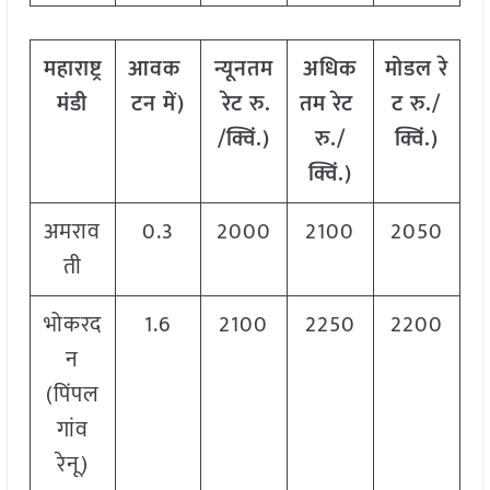
महाराष्ट्र
आवक
न्यूनतम
अधिक
मोडल
रे
मंडी
टन
में
)
रेट
रु
.
तम
रेट
ट
रु
./
/
क्विं
.)
रु
./
क्विं
.)
क्विं
.)
अमराव
0.3
2000
2100
2050
ती
भोकरद
1.6
2100
2250
2200
न
(पिंपल
गांव
रेनू)