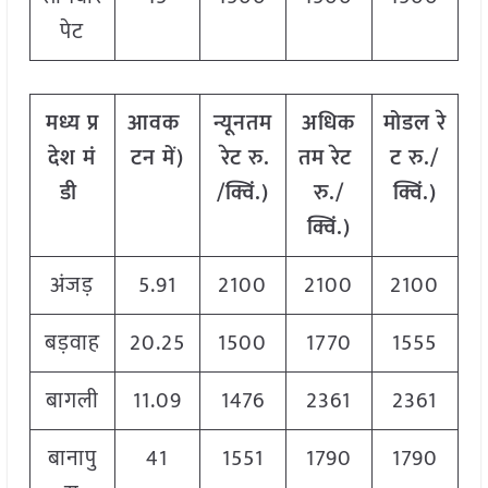
पेट
मध्य
प्र
आवक
न्यूनतम
अधिक
मोडल
रे
देश
मं
टन
में
)
रेट
रु
.
तम
रेट
ट
रु
./
डी
/
क्विं
.)
रु
./
क्विं
.)
क्विं
.)
अंजड़
5.91
2100
2100
2100
बड़वाह
20.25
1500
1770
1555
बागली
11.09
1476
2361
2361
बानापु
41
1551
1790
1790