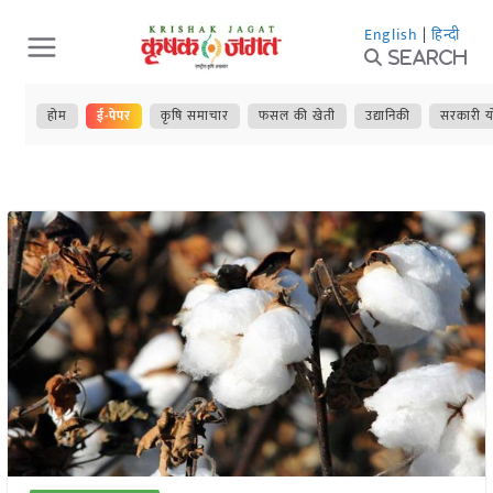
Skip
English
|
हिन्दी
to
Search
content
होम
ई-पेपर
कृषि समाचार
फसल की खेती
उद्यानिकी
सरकारी य