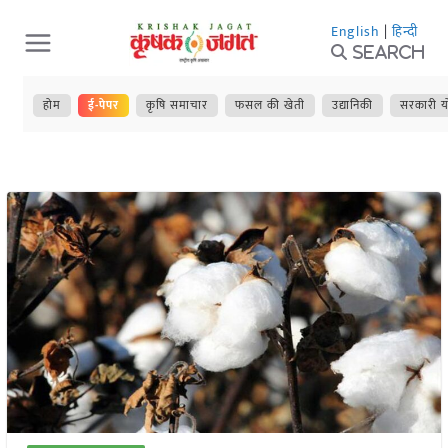
Skip
English
|
हिन्दी
to
Search
content
होम
ई-पेपर
कृषि समाचार
फसल की खेती
उद्यानिकी
सरकारी य