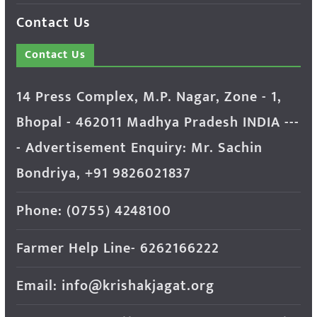
Contact Us
Contact Us
14 Press Complex, M.P. Nagar, Zone - 1,
Bhopal - 462011 Madhya Pradesh INDIA ---
- Advertisement Enquiry: Mr. Sachin
Bondriya, +91 9826021837
Phone: (0755) 4248100
Farmer Help Line- 6262166222
Email: info@krishakjagat.org