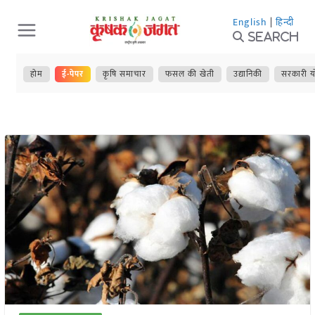
Skip
English
|
हिन्दी
to
Search
content
होम
ई-पेपर
कृषि समाचार
फसल की खेती
उद्यानिकी
सरकारी य