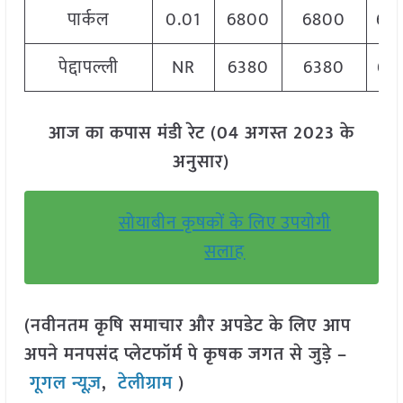
पार्कल
0.01
6800
6800
68
पेद्दापल्ली
NR
6380
6380
63
आज का कपास मंडी रेट (04 अगस्त 2023 के
अनुसार)
सोयाबीन कृषकों के लिए उपयोगी
सलाह
(नवीनतम कृषि समाचार और अपडेट के लिए आप
अपने मनपसंद प्लेटफॉर्म पे कृषक जगत से जुड़े –
गूगल न्यूज़
,
टेलीग्राम
)