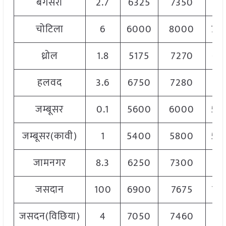
बगसरा
2.7
6325
7350
68
चोटिला
6
6000
8000
70
ध्रोल
1.8
5175
7270
62
हलवद
3.6
6750
7280
71
जम्बूसर
0.1
5600
6000
58
जम्बूसर(कावी)
1
5400
5800
56
जामनगर
8.3
6250
7300
71
जसदान
100
6900
7675
73
जसदन(विछिया)
4
7050
7460
72