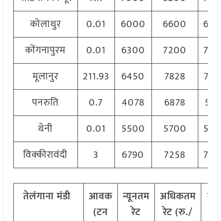
कोलाथुर
0.01
6000
6600
650
कोंगनापुरम
0.01
6300
7200
705
मूलानुर
211.93
6450
7828
725
पनरुति
0.7
4078
6878
570
थेनी
0.01
5500
5700
560
विक्कीरावंदी
3
6790
7258
702
तेलंगाना
मंडी
आवक
न्यूनतम
अधिकतम
मो
(टन
रेट
रेट (रु./
रे