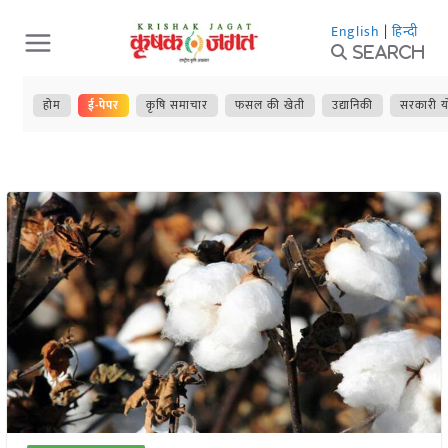
Skip
English
|
हिन्दी
to
Search
content
होम
ई-पेपर
कृषि समाचार
फसल की खेती
उद्यानिकी
सरकारी य