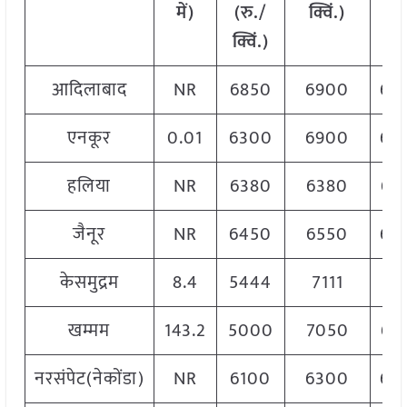
में)
(रु./
क्विं.)
(
रु
क्विं.)
क्वि
आदिलाबाद
NR
6850
6900
69
एनकूर
0.01
6300
6900
65
हलिया
NR
6380
6380
63
जैनूर
NR
6450
6550
65
केसमुद्रम
8.4
5444
7111
70
खम्मम
143.2
5000
7050
69
नरसंपेट(नेकोंडा)
NR
6100
6300
62