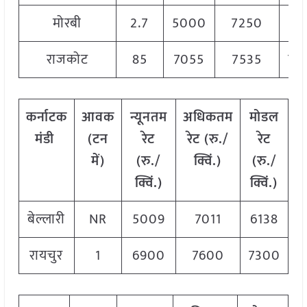
मोरबी
2.7
5000
7250
61
राजकोट
85
7055
7535
72
कर्नाटक
आवक
न्यूनतम
अधिकतम
मोडल
मंडी
(टन
रेट
रेट (रु./
रेट
में)
(रु./
क्विं.)
(
रु./
क्विं.)
क्विं.)
बेल्लारी
NR
5009
7011
6138
रायचुर
1
6900
7600
7300