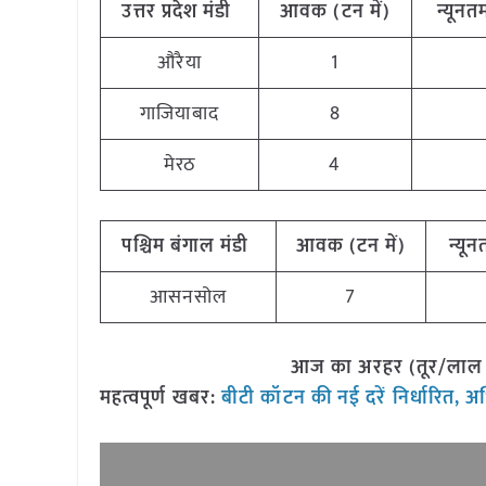
उत्तर प्रदेश मंडी
आवक (टन में)
न्यूनतम
औरैया
1
गाजियाबाद
8
मेरठ
4
पश्चिम बंगाल मंडी
आवक (टन में)
न्यून
आसनसोल
7
आज का अरहर (तूर/लाल चन
महत्वपूर्ण खबर:
बीटी कॉटन की नई दरें निर्धारित, 