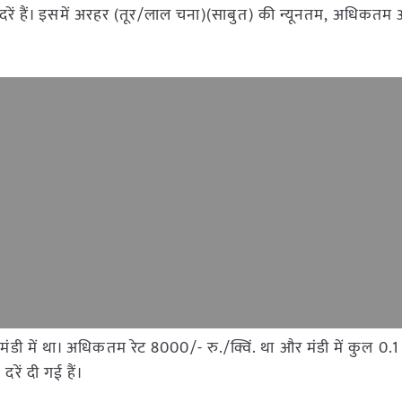
डी दरें हैं। इसमें अरहर (तूर/लाल चना)(साबुत) की न्यूनतम, अधिकत
पुर मंडी में था। अधिकतम रेट 8000/- रु./क्विं. था और मंडी में कुल
रें दी गई हैं।