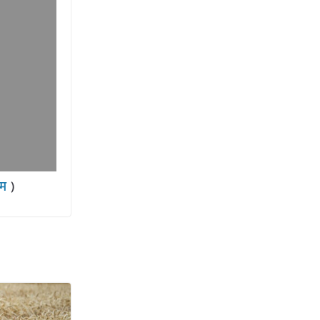
राम
)