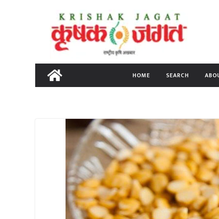
Skip
to
content
HOME
SEARCH
ABO