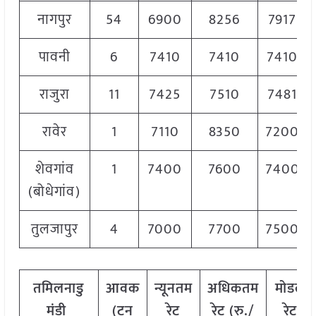
नागपुर
54
6900
8256
7917
पावनी
6
7410
7410
7410
राजुरा
11
7425
7510
7481
रावेर
1
7110
8350
7200
शेवगांव
1
7400
7600
7400
(बोधेगांव)
तुलजापुर
4
7000
7700
7500
तमिलनाडु
आवक
न्यूनतम
अधिकतम
मोडल
मंडी
(टन
रेट
रेट (रु./
रेट