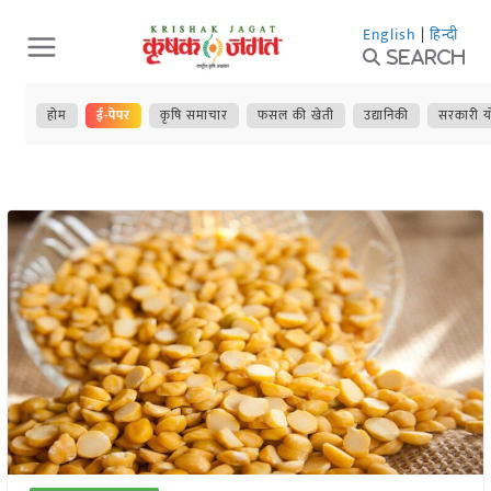
Skip
English
|
हिन्दी
to
Search
content
होम
ई-पेपर
कृषि समाचार
फसल की खेती
उद्यानिकी
सरकारी य