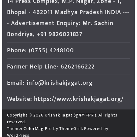
14 Press Complex, M.P. Nagar, Zone - 1,
Bhopal - 462011 Madhya Pradesh INDIA ---
- Advertisement Enquiry: Mr. Sachin
Bondriya, +91 9826021837
Phone: (0755) 4248100
Farmer Help Line- 6262166222
Email: info@krishakjagat.org
Website: https://www.krishakjagat.org/
Copyright © 2026
Krishak Jagat (कृषक जगत)
. All rights
reserved.
Theme:
ColorMag Pro
by ThemeGrill. Powered by
WordPress
.