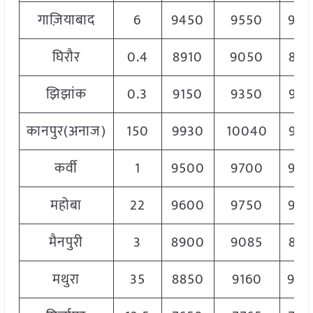
गाज़ियाबाद
6
9450
9550
950
घिरौर
0.4
8910
9050
898
झिझांक
0.3
9150
9350
925
कानपुर(अनाज)
150
9930
10040
998
कर्वी
1
9500
9700
960
महोबा
22
9600
9750
970
मैनपुरी
3
8900
9085
899
मथुरा
35
8850
9160
90