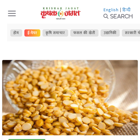
Skip
English
|
हिन्दी
to
Search
content
होम
ई-पेपर
कृषि समाचार
फसल की खेती
उद्यानिकी
सरकारी य