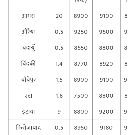
क्विं.)
क्विं
आगरा
20
8900
9100
898
औरैया
0.5
9250
9600
945
बदायूँ
0.5
8650
8800
870
बिंदकी
1.4
8770
8920
885
चौबेपुर
1.5
8900
9100
90
एटा
1.8
7500
8800
868
इटावा
9
8800
9200
90
फिरोजाबाद
0.5
8950
9180
906