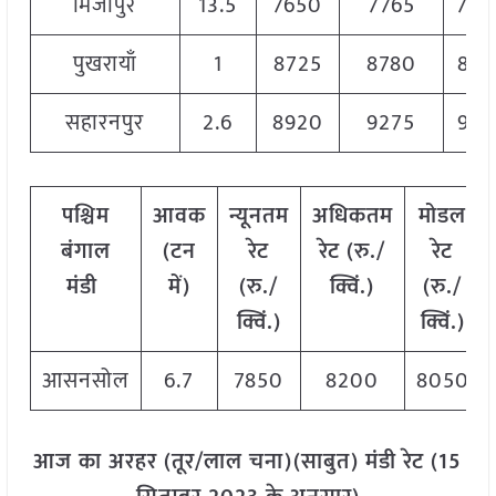
मिर्जापुर
13.5
7650
7765
770
पुखरायाँ
1
8725
8780
875
सहारनपुर
2.6
8920
9275
910
पश्चिम
आवक
न्यूनतम
अधिकतम
मोडल
बंगाल
(टन
रेट
रेट (रु./
रेट
मंडी
में)
(रु./
क्विं.)
(
रु./
क्विं.)
क्विं.)
आसनसोल
6.7
7850
8200
8050
आज का अरहर (तूर/लाल चना)(साबुत) मंडी रेट (15