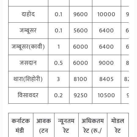
दाहोद
0.1
9600
10000
980
जम्बूसर
0.1
5600
6400
60
जम्बूसर(कावी)
1
6000
6400
620
जसदान
0.5
6000
9000
850
थारा(शिहोरी)
3
8100
8405
8252
विसावदर
0.2
9250
10500
987
कर्नाटक
आवक
न्यूनतम
अधिकतम
मोडल
मंडी
(टन
रेट
रेट (रु./
रेट