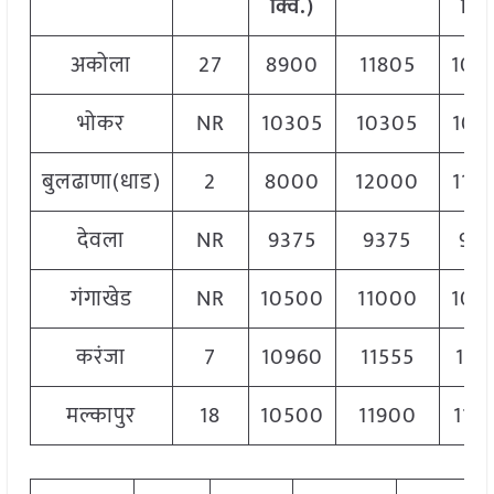
क्विं.)
क्विं
अकोला
27
8900
11805
109
भोकर
NR
10305
10305
103
बुलढाणा(धाड)
2
8000
12000
110
देवला
NR
9375
9375
93
गंगाखेड
NR
10500
11000
105
करंजा
7
10960
11555
113
मल्कापुर
18
10500
11900
112