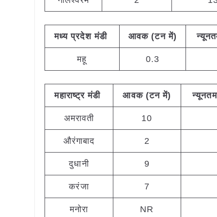
नीलेश्वरम
2
1
मध्य
प्रदेश मंडी
आवक (टन
में)
न्यून
महू
0.3
महाराष्ट्र
मंडी
आवक (टन
में)
न्यूनतम
अमरावती
10
औरंगाबाद
2
दुधानी
9
करंजा
7
मनोरा
NR