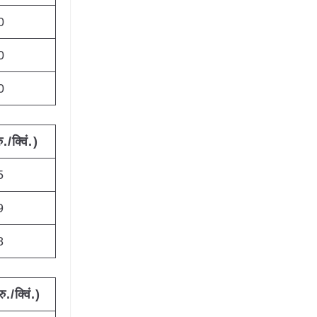
0
0
0
ु./क्विं.)
5
9
8
रु./क्विं.)