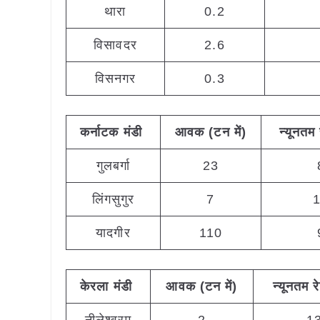
थारा
0.2
विसावदर
2.6
विसनगर
0.3
कर्नाटक
मंडी
आवक (टन
में)
न्यूनतम
गुलबर्गा
23
लिंगसुगुर
7
यादगीर
110
केरला
मंडी
आवक (टन
में)
न्यूनतम
र