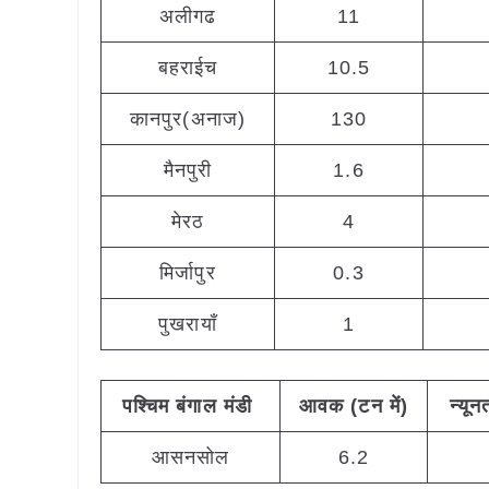
अलीगढ
11
बहराईच
10.5
कानपुर(अनाज)
130
मैनपुरी
1.6
मेरठ
4
मिर्जापुर
0.3
पुखरायाँ
1
पश्चिम
बंगाल मंडी
आवक (टन
में)
न्यू
आसनसोल
6.2