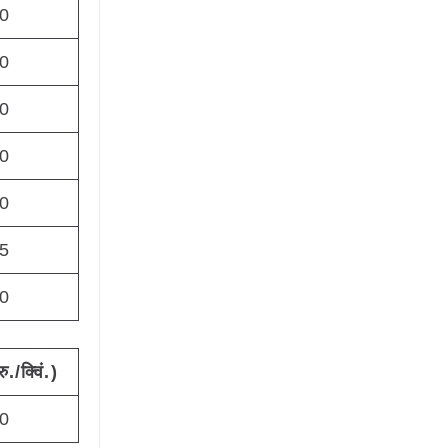
0
0
0
0
0
5
0
रु./क्विं.)
0