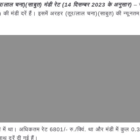
लाल चना)(साबुत) मंडी रेट (
14 दिसम्बर
2023
के अनुसार)
– न
त) की मंडी दरें हैं। इसमें अरहर (तूर/लाल चना)(साबुत) की न्यू
मंडी में था। अधिकतम रेट 6801/- रु./क्विं. था और मंडी में कुल
थ दरें दी गई हैं।