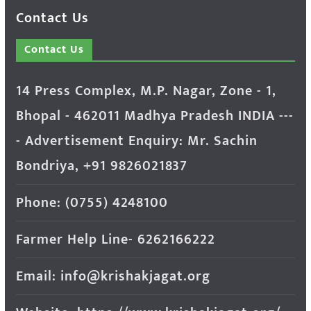
Contact Us
Contact Us
14 Press Complex, M.P. Nagar, Zone - 1,
Bhopal - 462011 Madhya Pradesh INDIA ---
- Advertisement Enquiry: Mr. Sachin
Bondriya, +91 9826021837
Phone: (0755) 4248100
Farmer Help Line- 6262166222
Email: info@krishakjagat.org