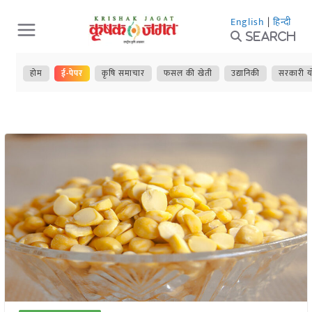
Skip
English
|
हिन्दी
to
Search
content
होम
ई-पेपर
कृषि समाचार
फसल की खेती
उद्यानिकी
सरकारी य