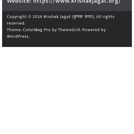
Website: https://www.krishakjagat.org/
Copyright © 2026
Krishak Jagat (कृषक जगत)
. All rights
reserved.
Theme:
ColorMag Pro
by ThemeGrill. Powered by
WordPress
.