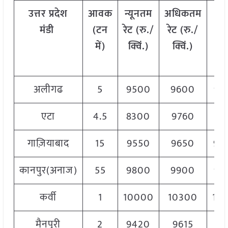
उत्तर
प्रदेश
आवक
न्यूनतम
अधिकतम
मो
मंडी
(टन
रेट (रु./
रेट (रु./
रे
में)
क्विं.)
क्विं.)
(
रु
क्वि
अलीगढ
5
9500
9600
95
एटा
4.5
8300
9760
93
गाज़ियाबाद
15
9550
9650
96
कानपुर(अनाज)
55
9800
9900
98
कर्वी
1
10000
10300
10
मैनपुरी
2
9420
9615
95