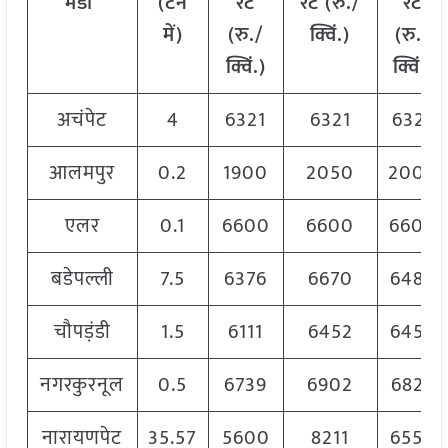
मंडी
(टन
रेट
रेट (रु./
रेट
में)
(रु./
क्विं.)
(रु./
क्विं.)
क्विं.)
अचंपेट
4
6321
6321
6321
आलमपुर
0.2
1900
2050
2000
एलर
0.1
6600
6600
6600
बडेपल्ली
7.5
6376
6670
6489
चौपड़ंडी
1.5
6111
6452
6452
नगरकुरनूल
0.5
6739
6902
6829
नारायणपेट
35.57
5600
8211
6550