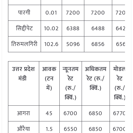
पारगी
0.01
7200
7200
7200
सिद्दीपेट
10.02
6388
6488
6422
तिरुमलगिरी
102.6
5096
6856
6566
उत्तर प्रदेश
आवक
न्यूनतम
अधिकतम
मोडल
मंडी
(टन
रेट
रेट (रु./
रेट
में)
(रु./
क्विं.)
(रु./
क्विं.)
क्विं.)
आगरा
45
6700
6850
6770
औरैया
1.5
6550
6850
6700