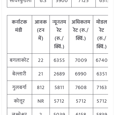
सावरकुंडला
6.3
5900
7125
6513
कर्नाटक
आवक
न्यूनतम
अधिकतम
मोडल
मंडी
(टन
रेट
रेट (रु./
रेट
में)
(रु./
क्विं.)
(रु./
क्विं.)
क्विं.)
बगलाकोट
22
6355
7009
6740
बेल्लारी
21
2689
6990
6351
गुलबर्गा
812
5811
7608
7163
कोत्तूर
NR
5712
5712
5712
लक्ष्मेश्वर
2
5039
6158
5839