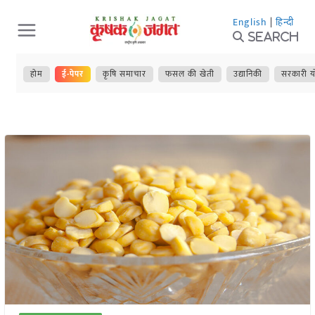
Skip
English
|
हिन्दी
to
Search
content
होम
ई-पेपर
कृषि समाचार
फसल की खेती
उद्यानिकी
सरकारी य