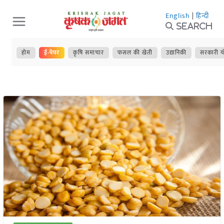
Skip
English
|
हिन्दी
to
Search
content
होम
ई-पेपर
कृषि समाचार
फसल की खेती
उद्यानिकी
सरकारी य