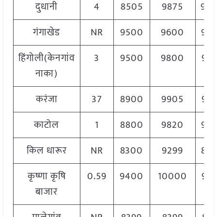
दुधानी
4
8505
9875
94
गंगाखेड
NR
9500
9600
95
हिंगोली(केनगांव
3
9500
9800
96
नाका)
करंजा
37
8900
9905
95
काटोल
1
8800
9820
94
किल धारूर
NR
8300
9299
83
कृष्णा कृषि
0.59
9400
10000
94
बाजार