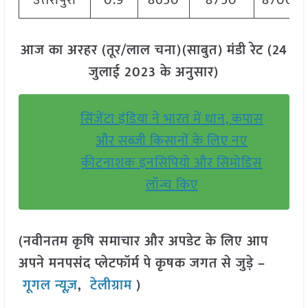
उत्तरीपुरा
0.9
8650
8750
8700
आज का अरहर (तूर/लाल चना)(साबुत) मंडी रेट (24
जुलाई 2023 के अनुसार)
सिंजेंटा इंडिया ने भारत में धान, कपास
और सब्जी किसानों के लिए नए
कीटनाशक इनसिपियो और सिमोडिस
लॉन्च किए
(नवीनतम कृषि समाचार और अपडेट के लिए आप
अपने मनपसंद प्लेटफॉर्म पे कृषक जगत से जुड़े –
गूगल न्यूज़
,
टेलीग्राम
)