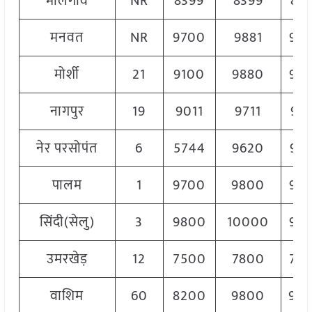
मालेगांव
NR
8399
8399
83
मनवत
NR
9700
9881
97
मोर्शी
21
9100
9880
94
नागपुर
19
9011
9711
95
नेर परसोपंत
6
5744
9620
92
पालम
1
9700
9800
97
सिंदी(सेलु)
3
9800
10000
99
उमरखेड़
12
7500
7800
76
वाशिम
60
8200
9800
90