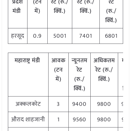
प्रदेश
(टन
रेट (रु./
रेट (रु./
रेट
मंडी
में)
क्विं.)
क्विं.)
(
रु./
क्विं.)
हरसूद
0.9
5001
7401
6801
महाराष्ट्र
मंडी
आवक
न्यूनतम
अधिकतम
मो
(टन
रेट
रेट (रु./
रे
में)
(रु./
क्विं.)
(
रु
क्विं.)
क्विं
अक्कलकोट
3
9400
9800
96
औराद शाहजानी
1
9560
9800
96