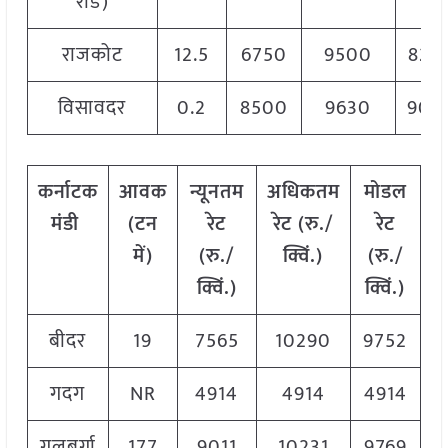
रोड)
राजकोट
12.5
6750
9500
827
विसावदर
0.2
8500
9630
906
कर्नाटक
आवक
न्यूनतम
अधिकतम
मोडल
मंडी
(टन
रेट
रेट (रु./
रेट
में)
(रु./
क्विं.)
(
रु./
क्विं.)
क्विं.)
बीदर
19
7565
10290
9752
गदग
NR
4914
4914
4914
गुलबर्गा
177
9011
10231
9769