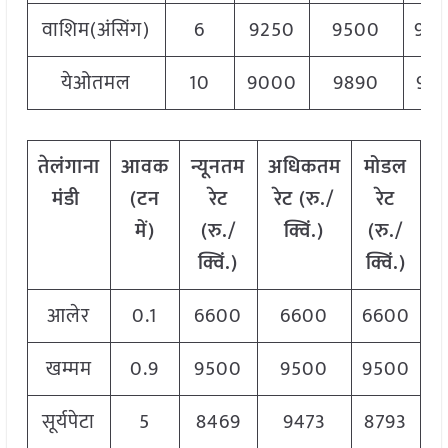
वाशिम(अंसिंग)
6
9250
9500
94
येओतमल
10
9000
9890
94
तेलंगाना
आवक
न्यूनतम
अधिकतम
मोडल
मंडी
(टन
रेट
रेट (रु./
रेट
में)
(रु./
क्विं.)
(
रु./
क्विं.)
क्विं.)
आलेर
0.1
6600
6600
6600
खम्मम
0.9
9500
9500
9500
सूर्यपेटा
5
8469
9473
8793