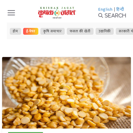
Skip
English
|
हिन्दी
to
Search
content
होम
ई-पेपर
कृषि समाचार
फसल की खेती
उद्यानिकी
सरकारी य