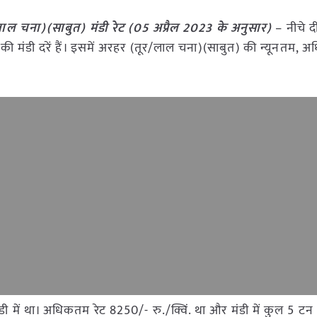
ल चना)(साबुत) मंडी रेट (
05 अप्रैल
2023
के अनुसार)
– नीचे द
) की मंडी दरें हैं। इसमें अरहर (तूर/लाल चना)(साबुत) की न्यूनतम
मंडी में था। अधिकतम रेट 8250/- रु./क्विं. था और मंडी में कुल 5 