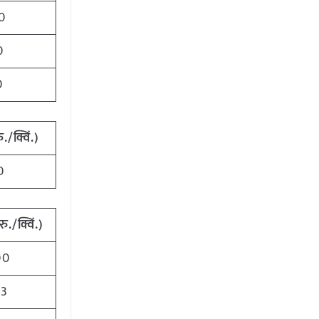
0
0
0
ु./क्विं.)
0
रु./क्विं.)
00
43