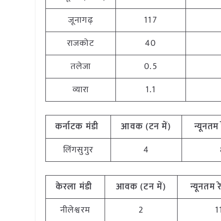
जूनागढ़
117
राजकोट
40
तलेजा
0.5
व्यारा
1.1
कर्नाटक
मंडी
आवक (टन
में)
न्यूनतम
लिंगसुगुर
4
केरला
मंडी
आवक (टन
में)
न्यूनतम
र
नीलेश्वरम
2
1