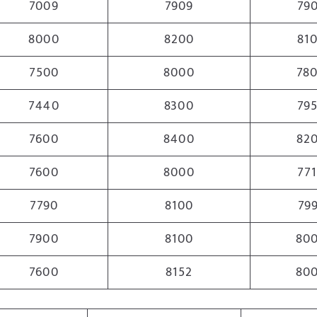
7009
7909
79
8000
8200
81
7500
8000
78
7440
8300
79
7600
8400
82
7600
8000
77
7790
8100
79
7900
8100
80
7600
8152
80