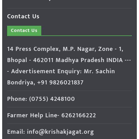
Contact Us
Contact Us
14 Press Complex, M.P. Nagar, Zone - 1,
Bhopal - 462011 Madhya Pradesh INDIA ---
- Advertisement Enquiry: Mr. Sachin
Bondriya, +91 9826021837
Phone: (0755) 4248100
Farmer Help Line- 6262166222
Email: info@krishakjagat.org