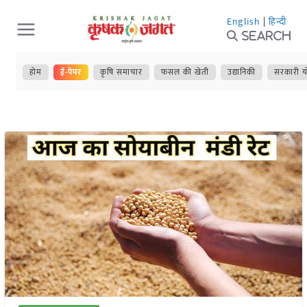
Skip
English
|
हिन्दी
to
Search
content
होम
ई-पेपर
कृषि समाचार
फसल की खेती
उद्यानिकी
सरकारी य