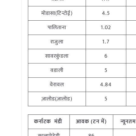
मोडासा(टिन्टोई)
4.5
पालिताना
1.02
राजुला
1.7
सावरकुंडला
6
वडाली
5
वेरावल
4.84
ज़ालोड(ज़ालोड)
5
कर्नाटक
मंडी
आवक
(
टन
में
)
न्यूनतम