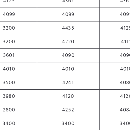
4175
4362
436
4099
4099
409
3200
4435
412
3200
4220
411
3601
4090
409
4010
4010
401
3500
4241
408
3980
4120
412
2800
4252
408
3400
3400
340