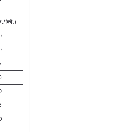
4
ु
./
क्विं
.)
0
0
7
8
0
5
0