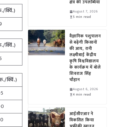
क्षेत्र की उपलब्धियां
ु
./
क्विं
.)
August 7, 2026
5 min read
9
वैज्ञानिक पशुपालन
से बढ़ेगी किसानों
ु
./
क्विं
.)
की आय, रानी
लक्ष्मीबाई केंद्रीय
5
कृषि विश्वविद्यालय
के कार्यक्रम में बोले
शिवराज सिंह
रु
./
क्विं
.)
चौहान
August 6, 2026
05
4 min read
00
आईसीएआर ने
50
विकसित किया
अफ्रीकी स्वाइन