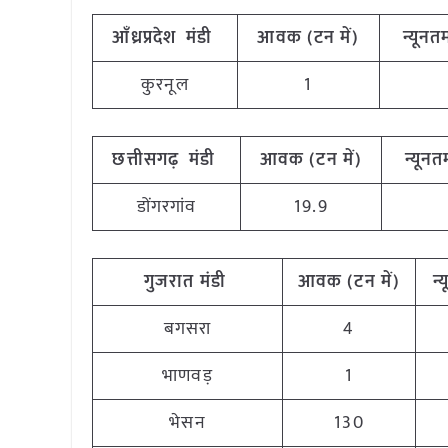
आँध्रप्रदेश
मंडी
आवक
(
टन
में
)
न्यूनत
कुरनूल
1
छत्तीसगढ़
मंडी
आवक
(
टन
में
)
न्यूनत
डोंगरगांव
19.9
गुजरात
मंडी
आवक
(
टन
में
)
न्
बगसरा
4
भाणवड़
1
भेसन
130