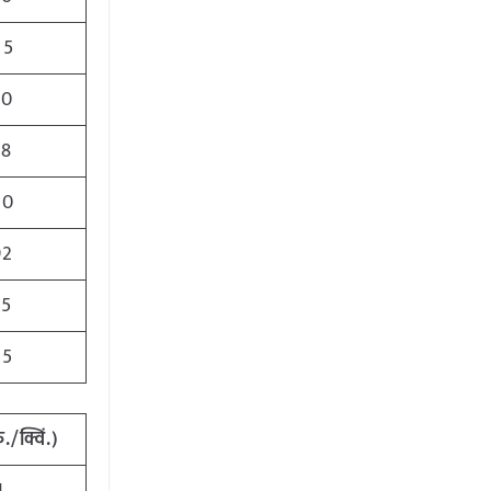
25
50
38
00
92
25
25
ु
./
क्विं
.)