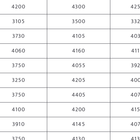
4200
4300
42
3105
3500
33
3730
4105
40
4060
4160
41
3750
4055
39
3250
4205
40
3750
4405
40
4100
4200
41
3910
4145
40
3750
4130
41