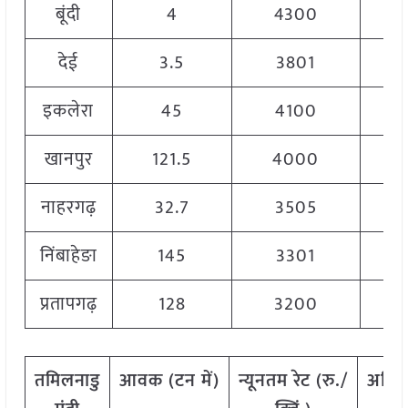
बूंदी
4
4300
देई
3.5
3801
इकलेरा
45
4100
खानपुर
121.5
4000
नाहरगढ़
32.7
3505
निंबाहेङा
145
3301
प्रतापगढ़
128
3200
तमिलनाडु
आवक
(
टन
में
)
न्यूनतम
रेट
(
रु
./
अधि