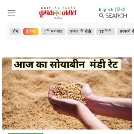
Skip
English
|
हिन्दी
to
Search
content
होम
ई-पेपर
कृषि समाचार
फसल की खेती
उद्यानिकी
सरकारी य