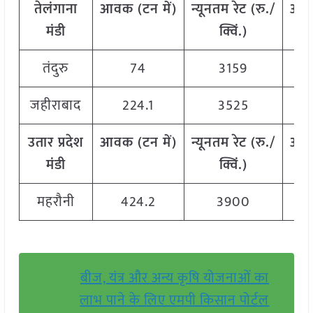
तेलंगाना
आवक
(
टन
में
)
न्यूनतम
रेट
(
रु
./
अध
मंडी
क्विं
.)
तंदुरु
74
3159
जहीराबाद
224.1
3525
उतार
प्रदेश
आवक
(
टन
में
)
न्यूनतम
रेट
(
रु
./
अध
मंडी
क्विं
.)
महरौनी
424.2
3900
बीज, यंत्र और अन्य कृषि योजनाओं का
लाभ पाने के लिए एमपी किसान पोर्टल