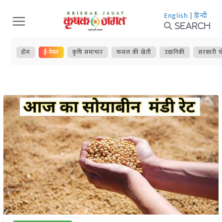
Skip
English
|
हिन्दी
to
Search
content
होम
ई-पेपर
कृषि समाचार
फसल की खेती
उद्यानिकी
सरकारी य