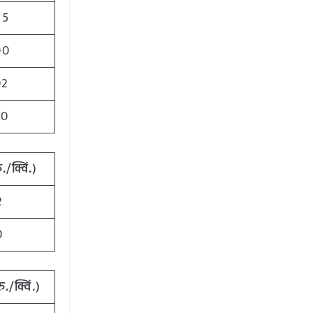
75
00
02
00
ु
./
क्विं
.)
2
0
रु
./
क्विं
.)