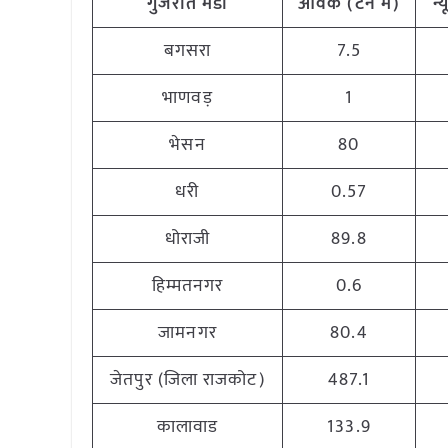
गुजरात मंडी
आवक
(
टन
में
)
न्
बगसरा
7.5
भाणवड़
1
भेसन
80
धरी
0.57
धोराजी
89.8
हिम्मतनगर
0.6
जामनगर
80.4
जेतपुर (जिला राजकोट)
487.1
कालावाड
133.9