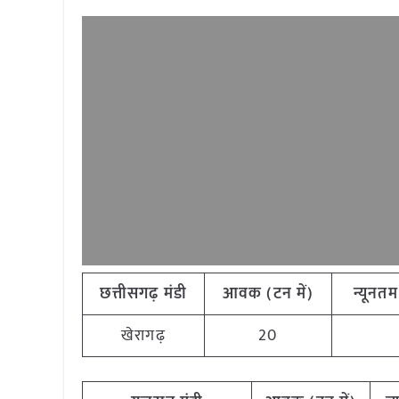
छत्तीसगढ़ मंडी
आवक
(
टन
में
)
न्यूनतम
खेरागढ़
20