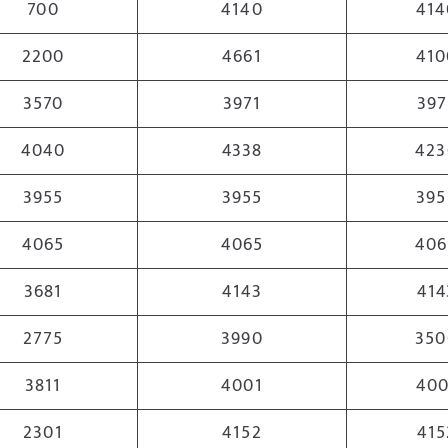
700
4140
414
2200
4661
410
3570
3971
397
4040
4338
423
3955
3955
395
4065
4065
406
3681
4143
414
2775
3990
350
3811
4001
400
2301
4152
415