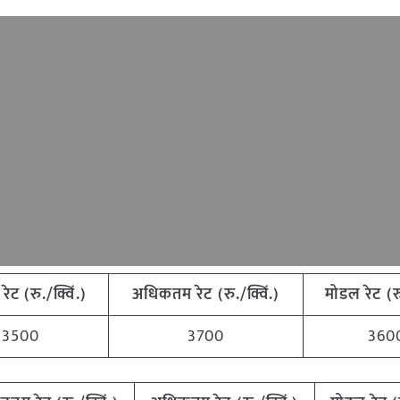
रेट
(
रु
./
क्विं
.)
अधिकतम
रेट
(
रु
./
क्विं
.)
मोडल
रेट
(
र
3500
3700
360