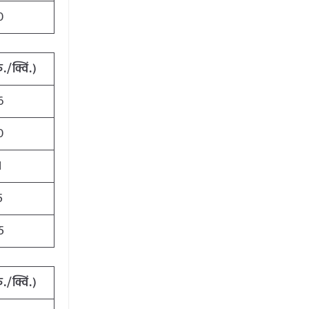
0
ु./क्विं.)
6
0
1
5
5
ु./क्विं.)