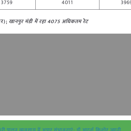
3759
4011
396
ार);
खानपुर मंडी में रहा 4075 अधिकतम रेट
बकरी पालन व्यवसाय में अपार संभावनाएं- डॉ आदर्श किशोर ज्यानी