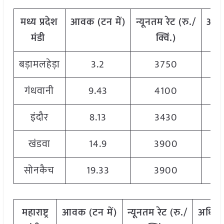
मध्य प्रदेश
आवक
(
टन
में)
न्यूनतम
रेट
(
रु./
अध
मंडी
क्विं.)
बड़ामलहेड़ा
3.2
3750
गंधवानी
9.43
4100
इंदौर
8.13
3430
खंडवा
14.9
3900
सोनकैच
19.33
3900
महाराष्ट्र
आवक
(
टन
में)
न्यूनतम
रेट
(
रु./
अधिक