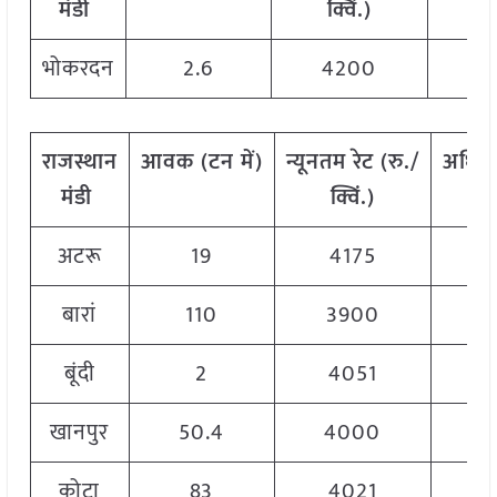
मंडी
क्विं.)
भोकरदन
2.6
4200
राजस्थान
आवक
(
टन
में)
न्यूनतम
रेट
(
रु./
अधिक
मंडी
क्विं.)
अटरू
19
4175
बारां
110
3900
बूंदी
2
4051
खानपुर
50.4
4000
कोटा
83
4021