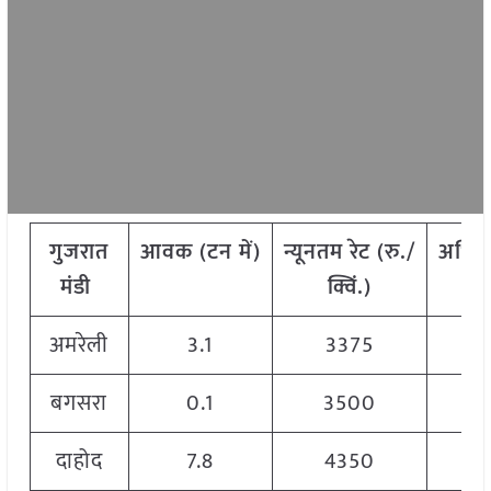
गुजरात
आवक
(
टन
में)
न्यूनतम
रेट
(
रु./
अधि
मंडी
क्विं.)
अमरेली
3.1
3375
बगसरा
0.1
3500
दाहोद
7.8
4350