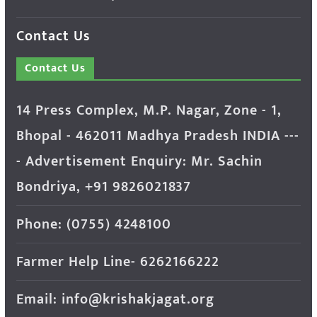
Contact Us
Contact Us
14 Press Complex, M.P. Nagar, Zone - 1,
Bhopal - 462011 Madhya Pradesh INDIA ---
- Advertisement Enquiry: Mr. Sachin
Bondriya, +91 9826021837
Phone: (0755) 4248100
Farmer Help Line- 6262166222
Email: info@krishakjagat.org