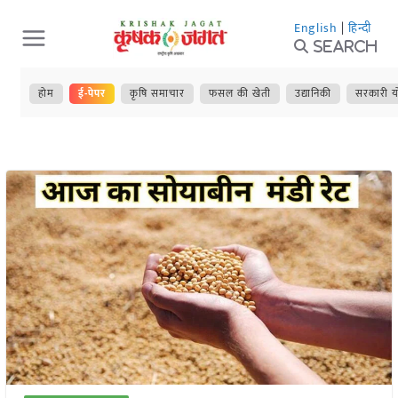
Skip
English
|
हिन्दी
to
Search
content
होम
ई-पेपर
कृषि समाचार
फसल की खेती
उद्यानिकी
सरकारी य