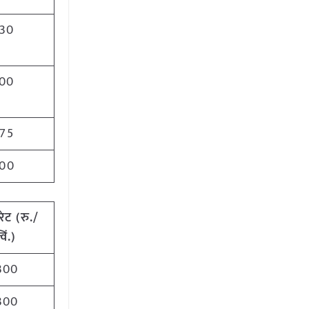
30
00
75
00
रेट
(
रु./
विं.)
300
300