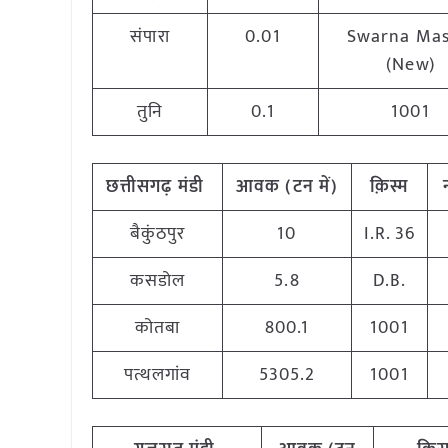
संपारा
0.01
Swarna Mas
(New)
तुनि
0.1
1001
छत्तीसगढ़ मंडी
आवक (टन में)
क़िस्म
बैकुंठपुर
10
I.R. 36
कसडोल
5.8
D.B.
कोतबा
800.1
1001
पत्थलगांव
5305.2
1001