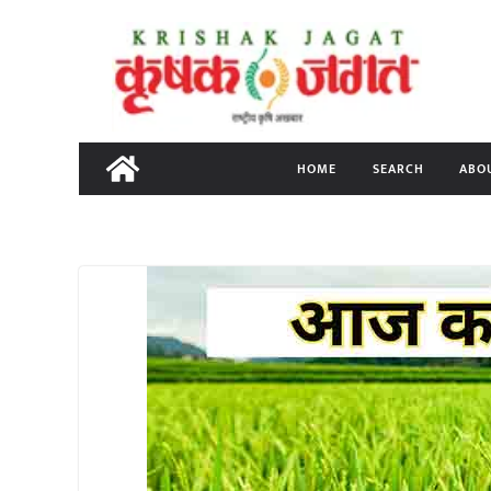
Skip
to
content
HOME
SEARCH
ABO