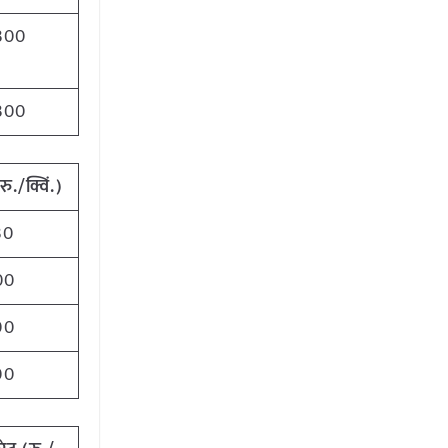
300
300
(
रु./क्विं.)
30
00
00
00