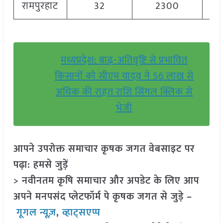
रामपुरहाट
32
2300
मध्यप्रदेश: बाढ़-अतिवृष्टि से प्रभावित
किसानों को सीएम यादव ने 56 लाख से
अधिक की राहत राशि सिंगल क्लिक से
भेजी
आपने उपरोक्त समाचार कृषक जगत वेबसाइट पर
पढ़ा: हमसे जुड़ें
> नवीनतम कृषि समाचार और अपडेट के लिए आप
अपने मनपसंद प्लेटफॉर्म पे कृषक जगत से जुड़े –
गूगल न्यूज़
,
व्हाट्सएप्प