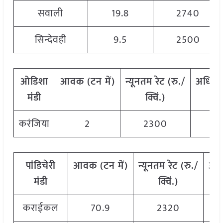
सवाली
19.8
2740
सिन्देवही
9.5
2500
ओडिशा
आवक
(
टन
में
)
न्यूनतम
रेट
(
रु
./
अधिक
मंडी
क्विं
.)
क
करंजिया
2
2300
पांडिचेरी
आवक
(
टन
में
)
न्यूनतम
रेट
(
रु
./
अध
मंडी
क्विं
.)
कराईकल
70.9
2320