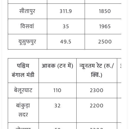
सीतापुर
311.9
1850
विसवां
35
1965
यूसुफपुर
49.5
2500
पश्चिम
आवक
(
टन
में
)
न्यूनतम
रेट
(
रु
./
अध
बंगाल मंडी
क्विं
.)
बेलूरघाट
110
2300
बांकुड़ा
32
2200
सदर