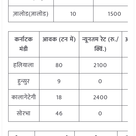
ज़ालोड(ज़ालोड)
10
1500
कर्नाटक
आवक
(
टन
में
)
न्यूनतम
रेट
(
रु
./
अध
मंडी
क्विं
.)
हलियाला
80
2100
हुन्सुर
9
0
कालागेटेगी
18
2400
सोरभा
46
0