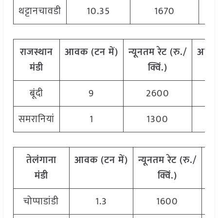
थट्टानचावडी
10.35
1670
राजस्थान
आवक
(
टन
में
)
न्यूनतम
रेट
(
रु
./
अधि
मंडी
क्विं
.)
बूंदी
9
2600
समरानियां
1
1300
तेलंगाना
आवक
(
टन
में
)
न्यूनतम
रेट
(
रु
./
अ
मंडी
क्विं
.)
चोप्पाडांडी
1.3
1600