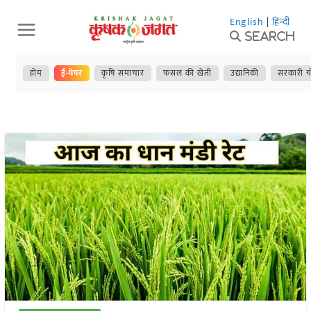
Skip
English
|
हिन्दी
to
Search
content
होम
ई-पेपर
कृषि समाचार
फसल की खेती
उद्यानिकी
सरकारी य