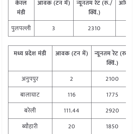
केरल
आवक
(
टन
में
)
न्यूनतम
रेट
(
रु
./
अधिक
मंडी
क्विं
.)
पुलपल्ली
3
2310
मध्य
प्रदेश मंडी
आवक
(
टन
में
)
न्यूनतम
रेट
(
रु
./
क्विं
.)
अनुपपुर
2
2100
बालाघाट
116
1775
बरेली
111.44
2920
ब्यौहारी
20
1850