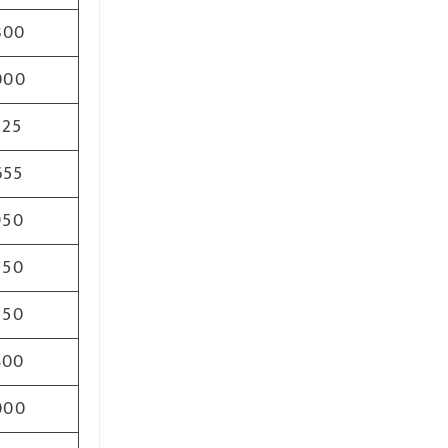
300
000
125
655
950
750
350
800
000