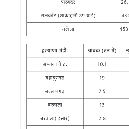
पोरबंदर
26.
राजकोट (शाकाहारी उप यार्ड)
43
तलेजा
453
हरयाणा मंडी
आवक (टन में)
न
अम्बाला कैंट.
10.1
बहादुरगढ़
19
बल्लभगढ़
7.5
बरवाला
13
बरवाला(हिसार)
2.8