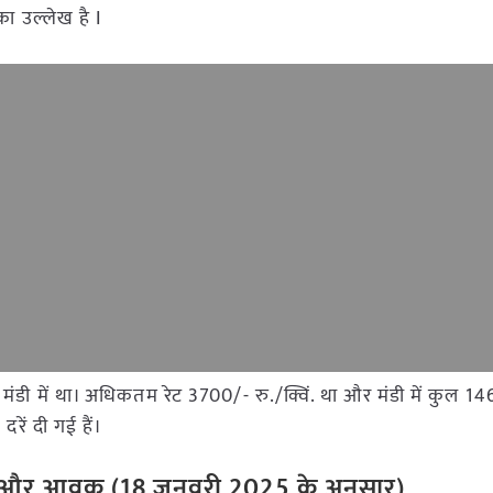
ा उल्लेख है I
ुर मंडी में था। अधिकतम रेट 3700/- रु./क्विं. था और मंडी में कुल
रें दी गई हैं।
 रेट और आवक (
18
जनवरी
2025
के अनुसार)