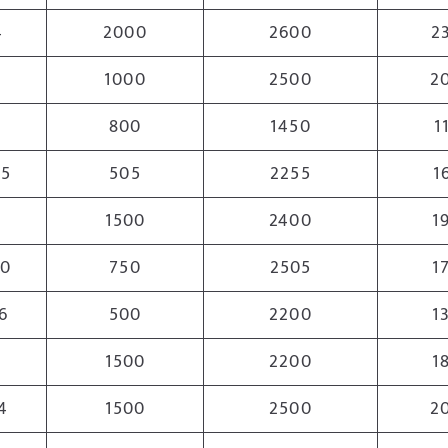
4
2000
2600
2
5
1000
2500
2
9
800
1450
1
.5
505
2255
1
1500
2400
1
90
750
2505
1
6
500
2200
1
1500
2200
1
4
1500
2500
2