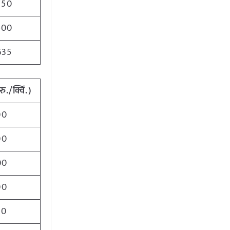
750
500
635
रु./क्विं.)
00
00
00
00
00