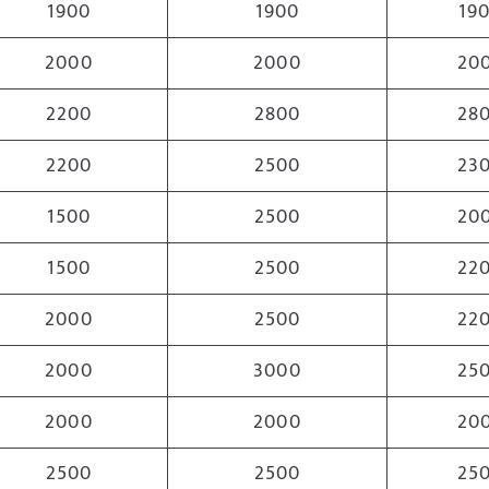
1900
1900
19
2000
2000
20
2200
2800
28
2200
2500
23
1500
2500
20
1500
2500
22
2000
2500
22
2000
3000
25
2000
2000
20
2500
2500
25