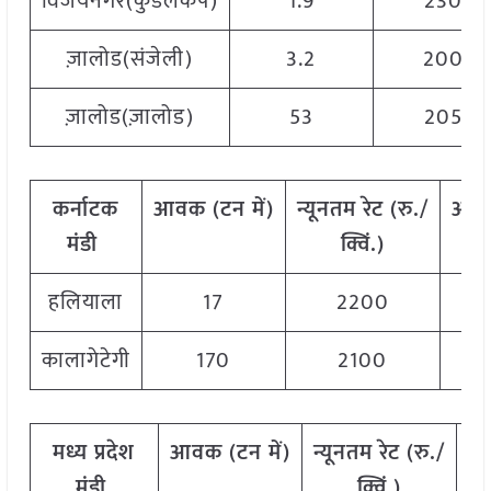
विजयनगर(कुंडलकप)
1.9
2300
ज़ालोड(संजेली)
3.2
2000
ज़ालोड(ज़ालोड)
53
2050
कर्नाटक
आवक
(
टन
में)
न्यूनतम
रेट
(
रु./
अध
मंडी
क्विं.)
हलियाला
17
2200
कालागेटेगी
170
2100
मध्य प्रदेश
आवक
(
टन
में)
न्यूनतम
रेट
(
रु./
अ
मंडी
क्विं.)