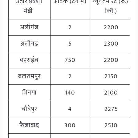
उतार प्रदेश।
आवक (टन में)
न्यूनतम रेट (रु./
मंडी
क्विं.)
अलीगंज
2
2200
अलीगढ
5
2300
बहराईच
750
2200
बलरामपुर
2
2150
भिनगा
140
2100
चौबेपुर
4
2275
फैजाबाद
300
2510