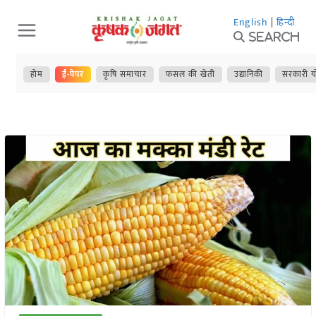
Skip
English
|
हिन्दी
to
Search
content
होम
ई-पेपर
कृषि समाचार
फसल की खेती
उद्यानिकी
सरकारी य