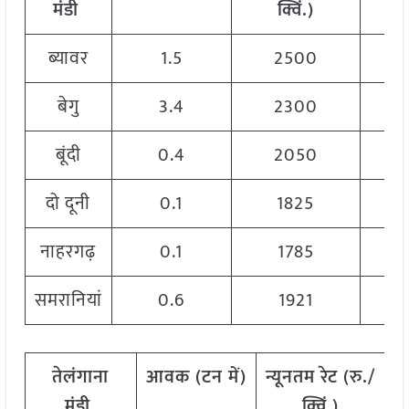
मंडी
क्विं.)
ब्यावर
1.5
2500
बेगु
3.4
2300
बूंदी
0.4
2050
दो दूनी
0.1
1825
नाहरगढ़
0.1
1785
समरानियां
0.6
1921
तेलंगाना
आवक
(
टन
में)
न्यूनतम
रेट
(
रु./
अ
मंडी
क्विं.)