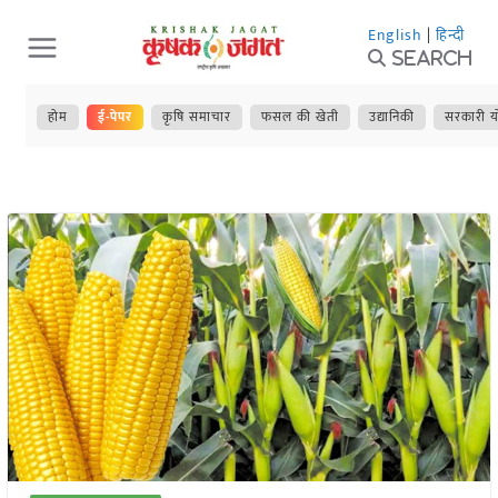
Skip
English
|
हिन्दी
to
Search
content
होम
ई-पेपर
कृषि समाचार
फसल की खेती
उद्यानिकी
सरकारी य