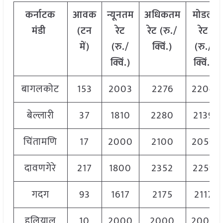
कर्नाटक
आवक
न्यूनतम
अधिकतम
मोडल
मंडी
(टन
रेट
रेट (रु./
रेट
में)
(रु./
क्विं.)
(
रु./
क्विं.)
क्विं.)
बागलकोट
153
2003
2276
2204
बेल्लारी
37
1810
2280
2139
चिंतामणि
17
2000
2100
2050
दावणगेरे
217
1800
2352
2259
गदग
93
1617
2175
2117
हलियाल
10
2000
2000
2000