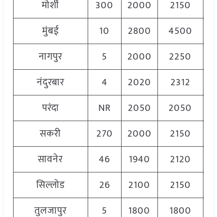
मोर्शी
300
2000
2150
2
मुंबई
10
2800
4500
3
नागपुर
5
2000
2250
2
नंदुरबार
4
2020
2312
2
परंदा
NR
2050
2050
2
सकरी
270
2000
2150
2
सावनेर
46
1940
2120
2
सिल्लोड
26
2100
2150
2
तुलजापुर
5
1800
1800
1