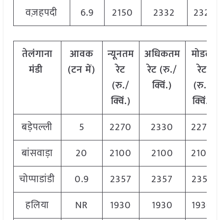
वज़हपदी
6.9
2150
2332
2322
तेलंगाना
आवक
न्यूनतम
अधिकतम
मोडल
मंडी
(टन
में)
रेट
रेट (रु./
रेट
(रु./
क्विं.)
(
रु./
क्विं.)
क्विं.)
बड़ेपल्ली
5
2270
2330
2270
बांसवाड़ा
20
2100
2100
2100
चोप्पाडांडी
0.9
2357
2357
2357
हलिया
NR
1930
1930
1930