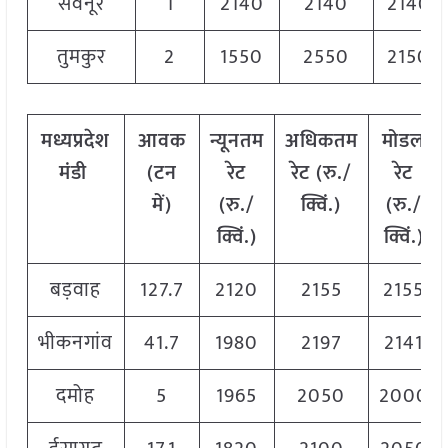
सवनूर
1
2140
2140
2140
तुमकुर
2
1550
2550
2150
मध्यप्रदेश
आवक
न्यूनतम
अधिकतम
मोडल
मंडी
(टन
रेट
रेट (रु./
रेट
में)
(रु./
क्विं.)
(
रु./
क्विं.)
क्विं.)
बड़वाह
127.7
2120
2155
2155
भीकनगांव
41.7
1980
2197
2141
दमोह
5
1965
2050
2000