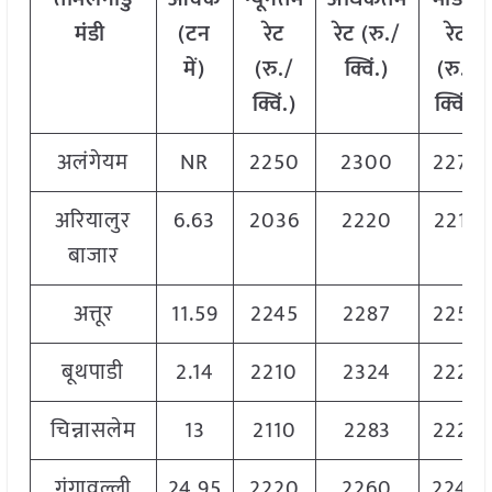
मंडी
(टन
रेट
रेट (रु./
रेट
में)
(रु./
क्विं.)
(
रु./
क्विं.)
क्विं.)
अलंगेयम
NR
2250
2300
2275
अरियालुर
6.63
2036
2220
2219
बाजार
अत्तूर
11.59
2245
2287
2257
बूथपाडी
2.14
2210
2324
2222
चिन्नासलेम
13
2110
2283
2229
गंगावल्ली
24.95
2220
2260
2240