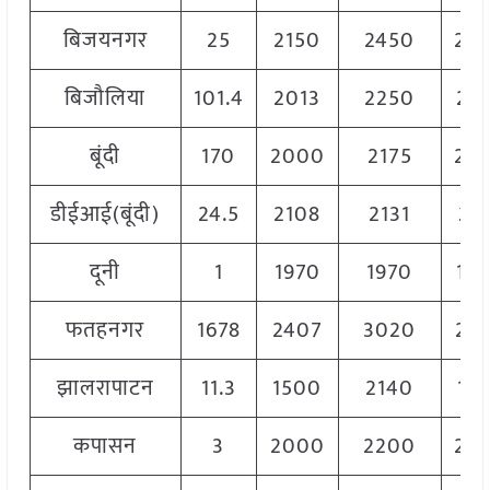
बिजयनगर
25
2150
2450
23
बिजौलिया
101.4
2013
2250
213
बूंदी
170
2000
2175
20
डीईआई(बूंदी)
24.5
2108
2131
213
दूनी
1
1970
1970
19
फतहनगर
1678
2407
3020
25
झालरापाटन
11.3
1500
2140
197
कपासन
3
2000
2200
21