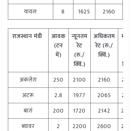
यावल
8
1625
2160
2
राजस्थान
मंडी
आवक
न्यूनतम
अधिकतम
मो
(टन
रेट
रेट (रु./
रेट
में)
(रु./
क्विं.)
(
रु
क्विं.)
क्विं
अकलेरा
250
2100
2160
21
अटरू
2.8
1977
2065
20
बारां
200
1720
2142
20
ब्यावर
2
2200
2600
24