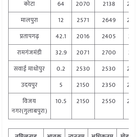
कोटा
64
2070
2138
21
मालपुरा
12
2571
2649
26
प्रतापगढ़
42.1
2016
2405
211
रामगंजमंडी
32.9
2071
2700
217
सवाई माधोपुर
0.2
2530
2530
25
उदयपुर
5
2150
2350
22
विजय
10.5
2150
2550
24
नगर(गुलाबपुरा)
तमिलनाडु
आवक
न्यूनतम
अधिकतम
मोडल