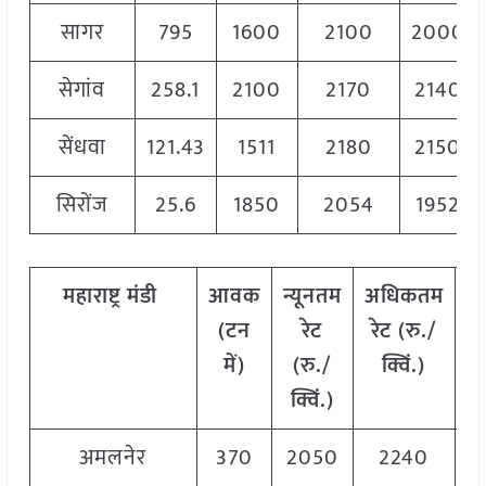
सागर
795
1600
2100
2000
सेगांव
258.1
2100
2170
2140
सेंधवा
121.43
1511
2180
2150
सिरोंज
25.6
1850
2054
1952
महाराष्ट्र
मंडी
आवक
न्यूनतम
अधिकतम
म
(टन
रेट
रेट (रु./
में)
(रु./
क्विं.)
(
क्विं.)
क्
अमलनेर
370
2050
2240
2