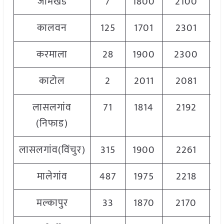
जामखेड
7
1800
2100
1
कालवन
125
1701
2301
2
करमाला
28
1900
2300
2
काटोल
2
2011
2081
2
लासलगांव
71
1814
2192
2
(निफाड)
लासलगांव(विंचुर)
315
1900
2261
2
मालेगांव
487
1975
2218
2
मल्कापुर
33
1870
2170
1