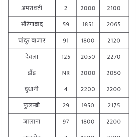
अमरावती
2
2000
2100
2
औरंगाबाद
59
1851
2065
1
चांदूर बाजार
91
1800
2120
2
देवला
125
2050
2270
2
डौंड
NR
2000
2050
2
दुधानी
4
2200
2200
2
फ़ुलम्ब्री
29
1950
2175
2
जालाना
97
1800
2200
2