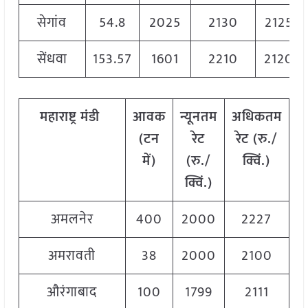
सेगांव
54.8
2025
2130
2125
सेंधवा
153.57
1601
2210
2120
महाराष्ट्र
मंडी
आवक
न्यूनतम
अधिकतम
म
(
टन
रेट
रेट
(
रु
./
में
)
(
रु
./
क्विं
.)
(
क्विं
.)
क्
अमलनेर
400
2000
2227
2
अमरावती
38
2000
2100
2
औरंगाबाद
100
1799
2111
1