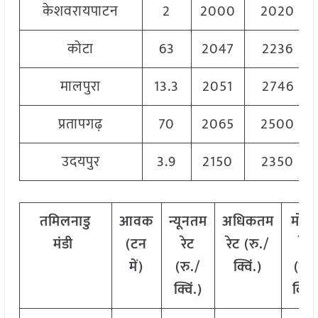
केशवरायपाटन
2
2000
2020
कोटा
63
2047
2236
मालपुरा
13.3
2051
2746
प्रतापगढ़
70
2065
2500
उदयपुर
3.9
2150
2350
तमिलनाडु
आवक
न्यूनतम
अधिकतम
मोड
मंडी
(
टन
रेट
रेट
(
रु
./
रेट
में
)
(
रु
./
क्विं
.)
(
रु
.
क्विं
.)
क्विं
.