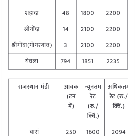
शहादा
48
1800
2200
2
श्रीगोंदा
14
2100
2200
2
श्रीगोंदा(गोगरगांव)
3
2100
2200
2
येवला
794
1851
2235
2
राजस्थान
मंडी
आवक
न्यूनतम
अधिकतम
(
टन
रेट
रेट
(
रु
./
में
)
(
रु
./
क्विं
.)
क्विं
.)
बारां
250
1600
2094