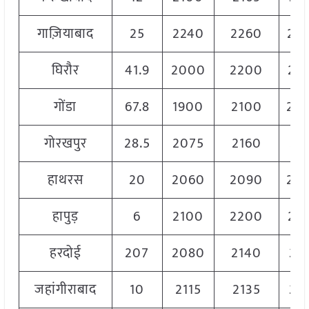
गाज़ियाबाद
25
2240
2260
22
घिरौर
41.9
2000
2200
21
गोंडा
67.8
1900
2100
20
गोरखपुर
28.5
2075
2160
21
हाथरस
20
2060
2090
20
हापुड़
6
2100
2200
21
हरदोई
207
2080
2140
21
जहांगीराबाद
10
2115
2135
21