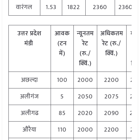
वारंगल
1.53
1822
2360
2360
उत्तर
प्रदेश
आवक
न्यूनतम
अधिकतम
मो
मंडी
(
टन
रेट
रेट
(
रु
./
रे
में
)
(
रु
./
क्विं
.)
(
रु
क्विं
.)
क्विं
अछल्दा
100
2000
2200
21
अलीगंज
5
2050
2075
20
अलीगढ
85
2020
2090
20
औरैया
110
2000
2200
21