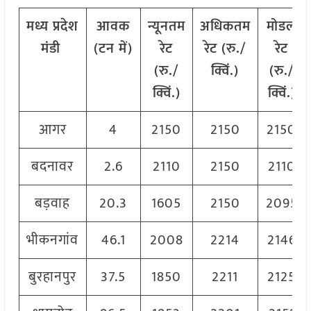
मध्य
प्रदेश
आवक
न्यूनतम
अधिकतम
मोडल
मंडी
(
टन
में
)
रेट
रेट
(
रु
./
रेट
(
रु
./
क्विं
.)
(
रु
./
क्विं
.)
क्विं
.)
आगर
4
2150
2150
2150
बदनावर
2.6
2110
2150
2110
बड़वाह
20.3
1605
2150
2095
भीकनगांव
46.1
2008
2214
2146
बुरहानपुर
37.5
1850
2211
2125