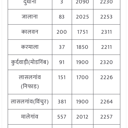
दुधानी
3
2090
2230
2
जालाना
83
2025
2253
2
कालवन
200
1751
2311
2
करमाला
37
1850
2211
2
कुर्दवाड़ी(मोडनिंब)
91
1900
2320
2
लासलगांव
151
1700
2226
2
(निफाड)
लासलगांव(विंचुर)
381
1900
2264
2
मालेगांव
557
2012
2257
2