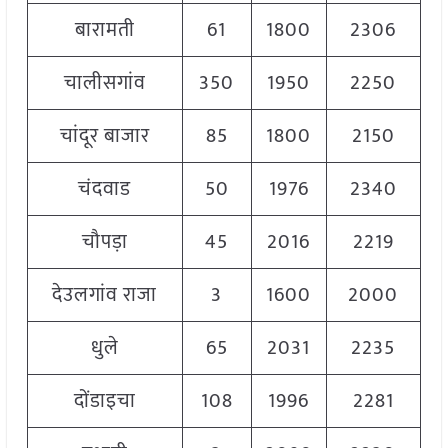
बारामती
61
1800
2306
2
चालीसगांव
350
1950
2250
2
चांदूर बाजार
85
1800
2150
1
चंदवाड
50
1976
2340
2
चौपड़ा
45
2016
2219
2
देउलगांव राजा
3
1600
2000
2
धुले
65
2031
2235
2
दोंडाइचा
108
1996
2281
2