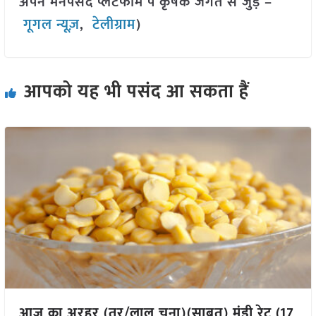
अपने मनपसंद प्लेटफॉर्म पे कृषक जगत से जुड़े –
गूगल न्यूज़
,
टेलीग्राम
)
आपको यह भी पसंद आ सकता हैं
आज का अरहर (तूर/लाल चना)(साबुत) मंडी रेट (17