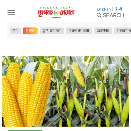
Skip
English
|
हिन्दी
to
Search
content
होम
ई-पेपर
कृषि समाचार
फसल की खेती
उद्यानिकी
सरकारी य