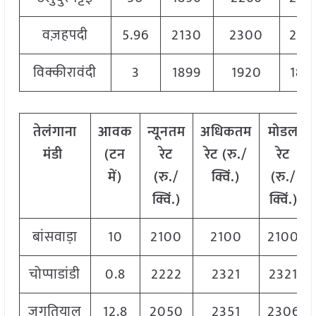
वज़हपदी
5.96
2130
2300
226
विक्कीरावंदी
3
1899
1920
189
तेलंगाना
आवक
न्यूनतम
अधिकतम
मोडल
मंडी
(
टन
रेट
रेट
(
रु
./
रेट
में
)
(
रु
./
क्विं
.)
(
रु
./
क्विं
.)
क्विं
.)
बांसवाड़ा
10
2100
2100
2100
चोप्पाडांडी
0.8
2222
2321
2321
जगतियाल
12.8
2050
2351
2306