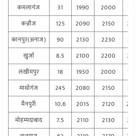
कमलागंज
31
1990
2000
19
कन्नौज
125
2090
2150
21
कानपुर(अनाज)
90
2130
2230
21
खुर्जा
8.5
2100
2200
21
लखीमपुर
18
1950
2000
19
माधोगंज
245
2080
2150
21
मैनपुरी
10.6
2015
2120
20
मोहम्मदाबाद
7.5
2110
2130
21