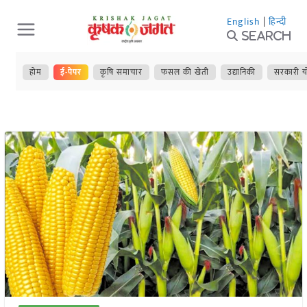
Skip
English
|
हिन्दी
to
Search
content
होम
ई-पेपर
कृषि समाचार
फसल की खेती
उद्यानिकी
सरकारी य