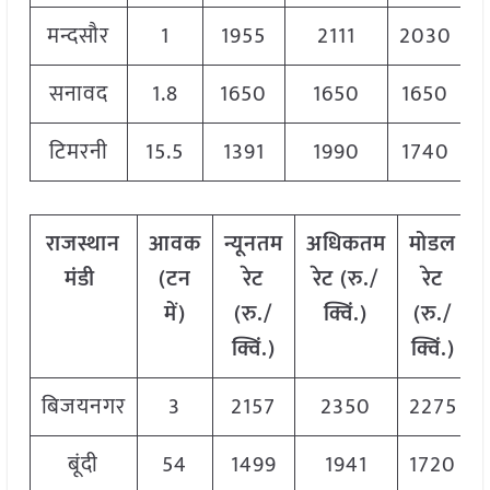
मन्दसौर
1
1955
2111
2030
सनावद
1.8
1650
1650
1650
टिमरनी
15.5
1391
1990
1740
राजस्थान
आवक
न्यूनतम
अधिकतम
मोडल
मंडी
(टन
रेट
रेट (रु./
रेट
में)
(रु./
क्विं.)
(
रु./
क्विं.)
क्विं.)
बिजयनगर
3
2157
2350
2275
बूंदी
54
1499
1941
1720