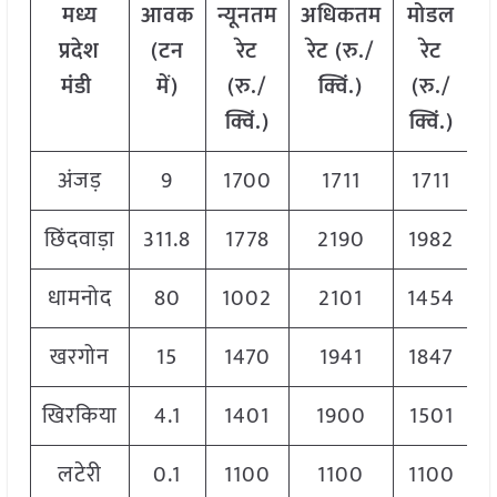
मध्य
आवक
न्यूनतम
अधिकतम
मोडल
प्रदेश
(टन
रेट
रेट (रु./
रेट
मंडी
में)
(रु./
क्विं.)
(
रु./
क्विं.)
क्विं.)
अंजड़
9
1700
1711
1711
छिंदवाड़ा
311.8
1778
2190
1982
धामनोद
80
1002
2101
1454
खरगोन
15
1470
1941
1847
खिरकिया
4.1
1401
1900
1501
लटेरी
0.1
1100
1100
1100