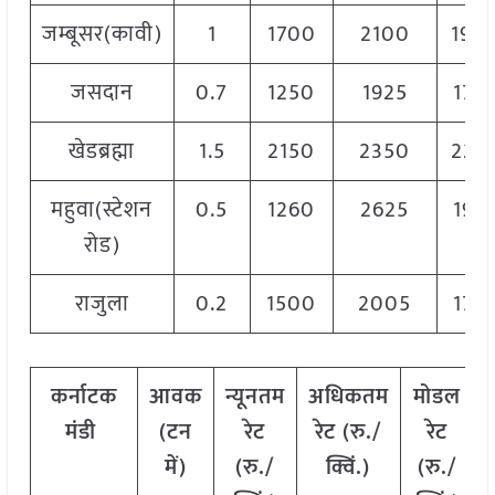
जम्बूसर(कावी)
1
1700
2100
190
जसदान
0.7
1250
1925
175
खेडब्रह्मा
1.5
2150
2350
225
महुवा(स्टेशन
0.5
1260
2625
194
रोड)
राजुला
0.2
1500
2005
175
कर्नाटक
आवक
न्यूनतम
अधिकतम
मोडल
मंडी
(टन
रेट
रेट (रु./
रेट
में)
(रु./
क्विं.)
(
रु./