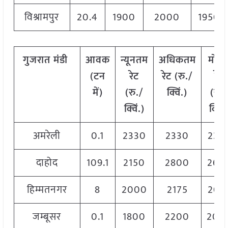
विश्रामपुर
20.4
1900
2000
1950
गुजरात
मंडी
आवक
न्यूनतम
अधिकतम
मोड
(टन
रेट
रेट (रु./
रेट
में)
(रु./
क्विं.)
(
रु.
क्विं.)
क्विं.
अमरेली
0.1
2330
2330
233
दाहोद
109.1
2150
2800
260
हिम्मतनगर
8
2000
2175
208
जम्बूसर
0.1
1800
2200
200