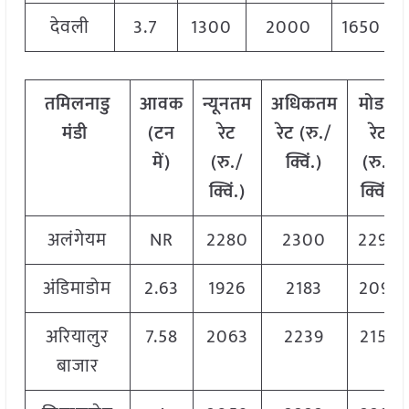
देवली
3.7
1300
2000
1650
तमिलनाडु
आवक
न्यूनतम
अधिकतम
मोडल
मंडी
(टन
रेट
रेट (रु./
रेट
में)
(रु./
क्विं.)
(
रु./
क्विं.)
क्विं.)
अलंगेयम
NR
2280
2300
2290
अंडिमाडोम
2.63
1926
2183
2091
अरियालुर
7.58
2063
2239
2159
बाजार