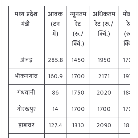
मध्य
प्रदेश
आवक
न्यूनतम
अधिकतम
मोडल
मंडी
(
टन
रेट
रेट
(
रु
./
रेट
में
)
(
रु
./
क्विं
.)
(
रु
./
क्विं
.)
क्विं
.)
अंजड़
285.8
1450
1950
1700
भीकनगांव
160.9
1700
2171
1975
गंधवानी
86
1750
2020
1885
गोरखपुर
14
1700
1700
1700
इछावर
127.4
1310
2090
1810