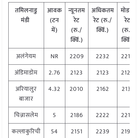
तमिलनाडु
आवक
न्यूनतम
अधिकतम
मोडल
मंडी
(
टन
रेट
रेट
(
रु
./
रेट
में
)
(
रु
./
क्विं
.)
(
रु
./
क्विं
.)
क्विं
.)
अलंगेयम
NR
2209
2232
2215
अंडिमाडोम
2.76
2123
2123
2123
अरियालुर
4.32
2010
2162
2131
बाजार
चिन्नासलेम
5
2186
2222
2212
कल्लाकुरिची
54
2151
2239
2195