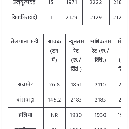
उलुंदुरपेट्टई
15
1971
2222
2183
विक्कीरावंदी
1
2129
2129
2129
तेलंगाना
मंडी
आवक
न्यूनतम
अधिकतम
मोड
(
टन
रेट
रेट
(
रु
./
रेट
में
)
(
रु
./
क्विं
.)
(
रु
.
क्विं
.)
क्विं
.
अचम्पेट
26.8
1851
2110
211
बांसवाड़ा
145.2
2183
2183
218
हलिया
NR
1930
1930
193