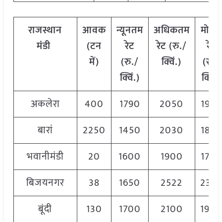
राजस्थान
आवक
न्यूनतम
अधिकतम
मोड
मंडी
(
टन
रेट
रेट
(
रु
./
रेट
में
)
(
रु
./
क्विं
.)
(
रु
./
क्विं
.)
क्विं
.)
अकलेरा
400
1790
2050
192
बारां
2250
1450
2030
182
भवानीमंडी
20
1600
1900
175
बिजयनगर
38
1650
2522
235
बूंदी
130
1700
2100
190