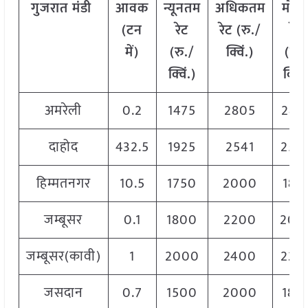
गुजरात
मंडी
आवक
न्यूनतम
अधिकतम
मोड
(
टन
रेट
रेट
(
रु
./
रेट
में
)
(
रु
./
क्विं
.)
(
रु
.
क्विं
.)
क्विं
.
अमरेली
0.2
1475
2805
280
दाहोद
432.5
1925
2541
250
हिम्मतनगर
10.5
1750
2000
187
जम्बूसर
0.1
1800
2200
200
जम्बूसर(कावी)
1
2000
2400
220
जसदान
0.7
1500
2000
185