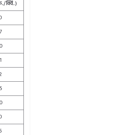
ु./क्विं.)
0
7
0
1
2
5
0
0
5