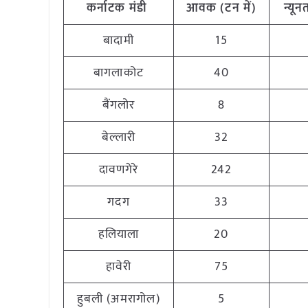
कर्नाटक
मंडी
आवक (टन
में)
न्यू
बादामी
15
बागलाकोट
40
बैंगलोर
8
बेल्लारी
32
दावणगेरे
242
गदग
33
हलियाला
20
हावेरी
75
हुबली (अमरागोल)
5