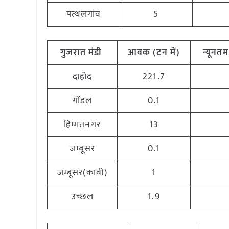
पत्थलगांव
5
गुजरात
मंडी
आवक (टन
में)
न्यूनतम
दाहोद
221.7
गोंडल
0.1
हिम्मतनगर
13
जम्बूसर
0.1
जम्बूसर(कावी)
1
उच्छल
1.9