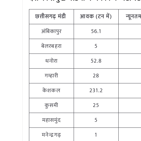
छत्तीसगढ़
मंडी
आवक (टन
में)
न्यूनत
अंबिकापुर
56.1
बेलरबहरा
5
धनोरा
52.8
गम्हारी
28
केशकल
231.2
कुसमी
25
महासमुंद
5
मनेन्द्रगढ़
1