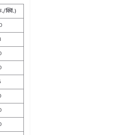
ु./क्विं.)
0
3
0
0
5
0
0
0