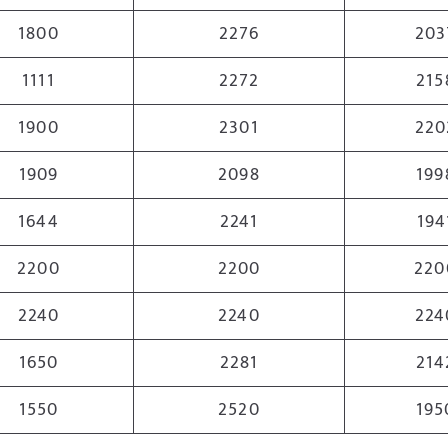
1800
2276
203
1111
2272
215
1900
2301
220
1909
2098
199
1644
2241
194
2200
2200
220
2240
2240
224
1650
2281
214
1550
2520
195