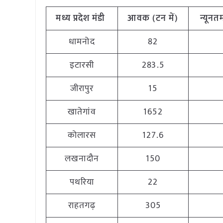
मध्य
प्रदेश मंडी
आवक (टन
में)
न्यूनत
धामनोद
82
इटारसी
283.5
जीरापुर
15
खातेगांव
1652
कोलारस
127.6
लखनादौन
150
पथरिया
22
राहतगढ़
305