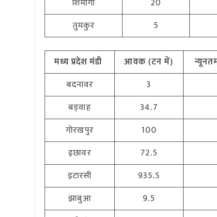
शिमोगा
20
तुमकुर
5
मध्य
प्रदेश मंडी
आवक (टन
में)
न्यूनत
बदनावर
3
बड़वाह
34.7
गोरखपुर
100
इछावर
72.5
इटारसी
935.5
झाबुआ
9.5