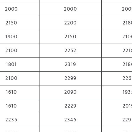
2000
2000
200
2150
2200
218
1900
2150
210
2100
2252
221
1801
2319
218
2100
2299
226
1610
2090
193
1610
2229
201
2235
2345
229