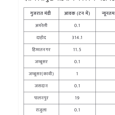
गुजरात मंडी
आवक (टन
में)
न्यूनतम
अमरेली
0.1
दाहोद
314.1
हिम्मतनगर
11.5
जम्बूसर
0.1
जम्बूसर(कावी)
1
जसदान
0.1
पालनपुर
19
राजुला
0.1