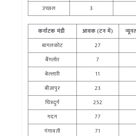
उच्छल
3
कर्नाटक
मंडी
आवक (टन
में)
न्यू
बागलकोट
27
बैंगलोर
7
बेल्लारी
11
बीजापुर
23
चित्रदुर्ग
252
गदग
77
गंगावती
71