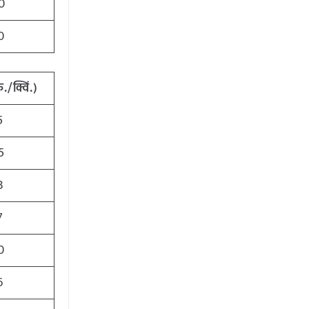
0
0
ु./क्विं.)
5
5
3
7
0
6