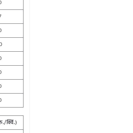
0
7
0
0
0
0
0
0
रु./क्विं.)