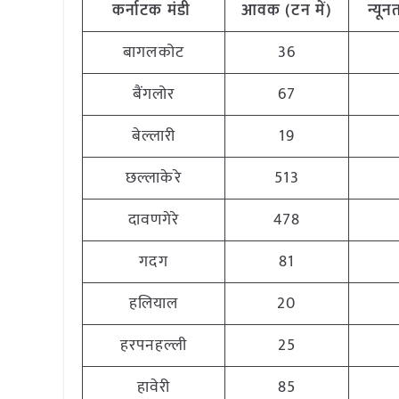
कर्नाटक
मंडी
आवक
(
टन
में
)
न्यू
बागलकोट
36
बैंगलोर
67
बेल्लारी
19
छल्लाकेरे
513
दावणगेरे
478
गदग
81
हलियाल
20
हरपनहल्ली
25
हावेरी
85