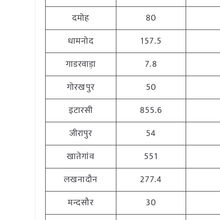
दमोह
80
धामनोद
157.5
गाडरवाड़ा
7.8
गोरखपुर
50
इटारसी
855.6
जीरापुर
54
खातेगांव
551
लखनादौन
277.4
मन्दसौर
30