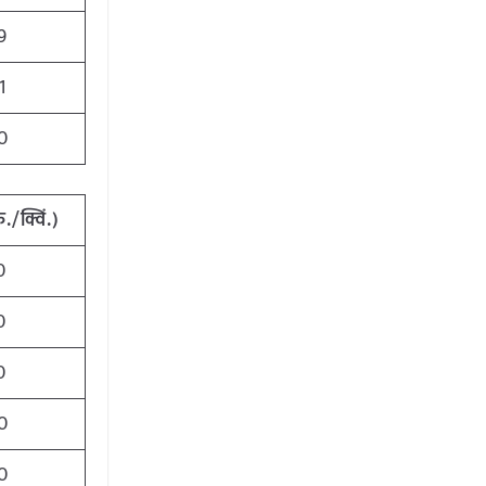
9
1
0
ु
./
क्विं
.)
0
0
0
0
0