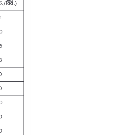
रु
./
क्विं
.)
1
0
6
3
0
0
0
0
0