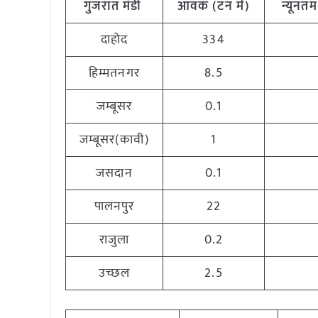
गुजरात
मंडी
आवक
(
टन
में
)
न्यूनतम
दाहोद
334
हिम्मतनगर
8.5
जम्बूसर
0.1
जम्बूसर(कावी)
1
जसदान
0.1
पालनपुर
22
राजुला
0.2
उच्छल
2.5