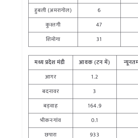
हुबली (अमरागोल)
6
कुस्तगी
47
शिमोगा
31
मध्य
प्रदेश
मंडी
आवक
(
टन
में
)
न्यूनत
आगर
1.2
बदनावर
3
बड़वाह
164.9
भीकनगांव
0.1
छपारा
933