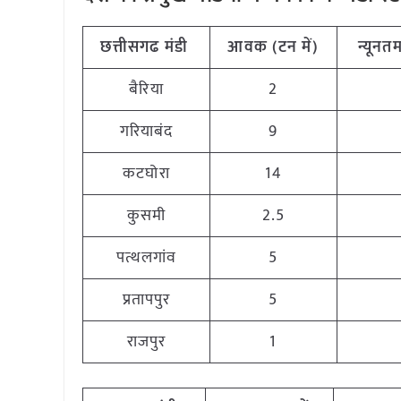
छत्तीसगढ
मंडी
आवक
(
टन
में
)
न्यूनत
बैरिया
2
गरियाबंद
9
कटघोरा
14
कुसमी
2.5
पत्थलगांव
5
प्रतापपुर
5
राजपुर
1