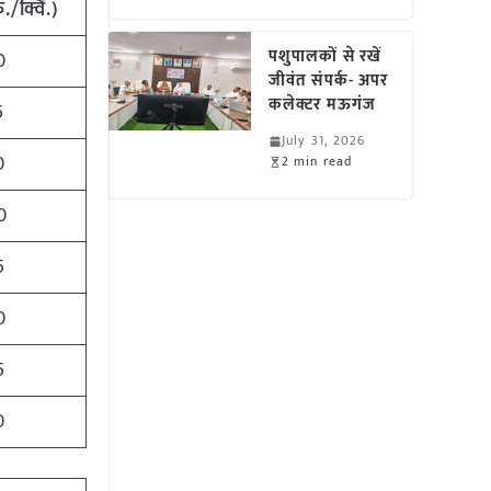
ु
./
क्विं
.)
पशुपालकों से रखें
0
जीवंत संपर्क- अपर
कलेक्टर मऊगंज
5
July 31, 2026
0
2 min read
0
5
0
5
0