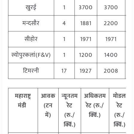
खुरई
1
3700
3700
3
मन्दसौर
4
1881
2200
2
सीहोर
1
1971
1971
1
स्योपुरकलां(F&V)
1
1200
1400
1
टिमरनी
17
1927
2008
1
महाराष्ट्र
आवक
न्यूनतम
अधिकतम
मोडल
मंडी
(टन
रेट
रेट (रु./
रेट
में)
(रु./
क्विं.)
(
रु./
क्विं.)
क्विं.)