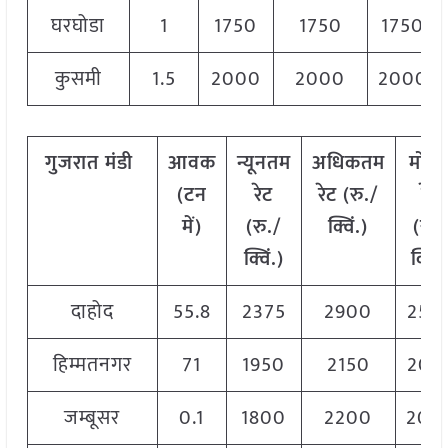
घरघोडा
1
1750
1750
1750
कुसमी
1.5
2000
2000
2000
गुजरात
मंडी
आवक
न्यूनतम
अधिकतम
मोड
(टन
रेट
रेट (रु./
रेट
में)
(रु./
क्विं.)
(
रु.
क्विं.)
क्विं.
दाहोद
55.8
2375
2900
250
हिम्मतनगर
71
1950
2150
205
जम्बूसर
0.1
1800
2200
200