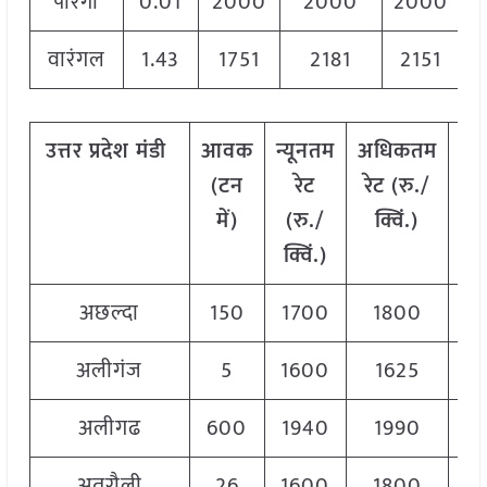
पारगी
0.01
2000
2000
2000
वारंगल
1.43
1751
2181
2151
उत्तर प्रदेश मंडी
आवक
न्यूनतम
अधिकतम
मो
(टन
रेट
रेट (रु./
र
में)
(रु./
क्विं.)
(
र
क्विं.)
क्व
अछल्दा
150
1700
1800
17
अलीगंज
5
1600
1625
16
अलीगढ
600
1940
1990
19
अतरौली
26
1600
1800
17