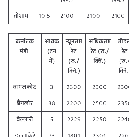
तोशाम
10.5
2100
2100
2100
कर्नाटक
आवक
न्यूनतम
अधिकतम
मोडल
मंडी
(टन
रेट
रेट (रु./
रेट
में)
(रु./
क्विं.)
(
रु./
क्विं.)
क्विं.)
बागलकोट
3
2300
2300
2300
बैंगलोर
38
2200
2500
2350
बेल्लारी
5
2229
2250
2240
छल्लाकेरे
73
1801
2306
2261