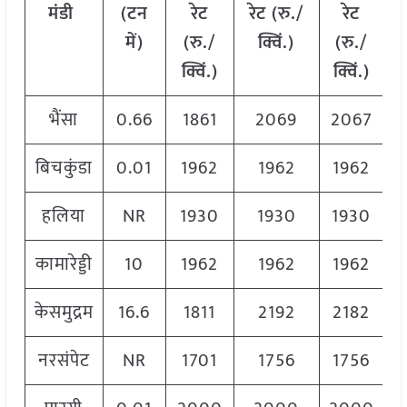
मंडी
(टन
रेट
रेट (रु./
रेट
में)
(रु./
क्विं.)
(
रु./
क्विं.)
क्विं.)
भैंसा
0.66
1861
2069
2067
बिचकुंडा
0.01
1962
1962
1962
हलिया
NR
1930
1930
1930
कामारेड्डी
10
1962
1962
1962
केसमुद्रम
16.6
1811
2192
2182
नरसंपेट
NR
1701
1756
1756