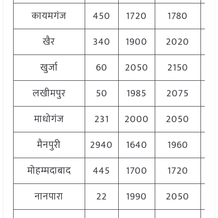
कायमगंज
450
1720
1780
17
खैर
340
1900
2020
19
खुर्जा
60
2050
2150
21
लखीमपुर
50
1985
2075
20
माधोगंज
231
2000
2050
20
मैनपुरी
2940
1640
1960
18
मोहम्मदाबाद
445
1700
1720
17
नानपारा
22
1990
2050
20