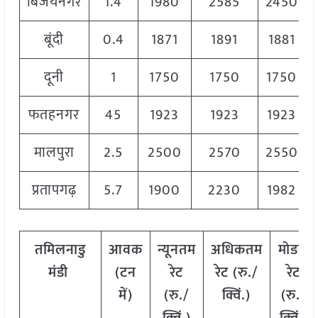
बिजयनगर
1.4
1980
2585
2450
बूंदी
0.4
1871
1891
1881
दूनी
1
1750
1750
1750
फतहनगर
45
1923
1923
1923
मालपुरा
2.5
2500
2570
2550
प्रतापगढ़
5.7
1900
2230
1982
तमिलनाडु
आवक
न्यूनतम
अधिकतम
मोडल
मंडी
(टन
रेट
रेट (रु./
रेट
में)
(रु./
क्विं.)
(
रु./