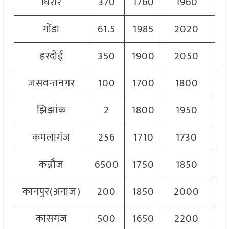
घिरौर
370
1760
1960
18
गोंडा
61.5
1985
2020
20
हरदोई
350
1900
2050
20
जसवन्तनगर
100
1700
1800
17
झिझांक
2
1800
1950
18
कमलागंज
256
1710
1730
17
कन्नौज
6500
1750
1850
18
कानपुर(अनाज)
200
1850
2000
19
कासगंज
500
1650
2200
18