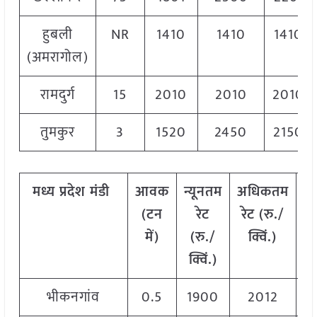
हुबली
NR
1410
1410
1410
(अमरागोल)
रामदुर्ग
15
2010
2010
2010
तुमकुर
3
1520
2450
2150
मध्य
प्रदेश मंडी
आवक
न्यूनतम
अधिकतम
म
(टन
रेट
रेट (रु./
में)
(रु./
क्विं.)
(
क्विं.)
क्
भीकनगांव
0.5
1900
2012
1