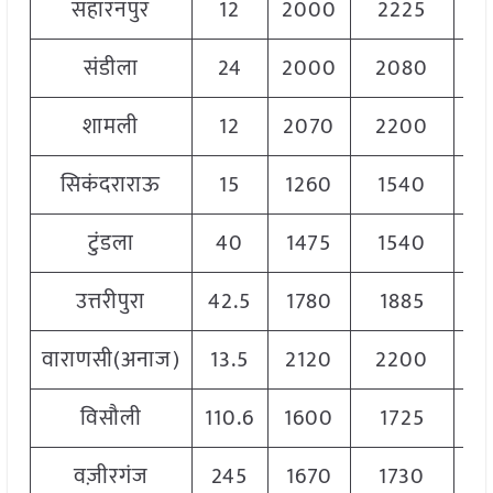
सहारनपुर
12
2000
2225
21
संडीला
24
2000
2080
20
शामली
12
2070
2200
21
सिकंदराराऊ
15
1260
1540
14
टुंडला
40
1475
1540
15
उत्तरीपुरा
42.5
1780
1885
18
वाराणसी(अनाज)
13.5
2120
2200
21
विसौली
110.6
1600
1725
16
वज़ीरगंज
245
1670
1730
17