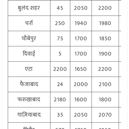
बुलंद शहर
45
2050
2200
21
चर्रा
250
1940
1980
19
चौबेपुर
75
1700
1850
18
दिवाई
5
1700
1900
18
एटा
2200
1650
2200
19
फैजाबाद
24
2000
2100
20
फरुखाबाद
2180
1600
1800
17
गाज़ियाबाद
35
2050
2070
20