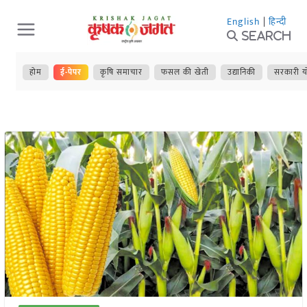
Skip
English
|
हिन्दी
to
Search
content
होम
ई-पेपर
कृषि समाचार
फसल की खेती
उद्यानिकी
सरकारी य