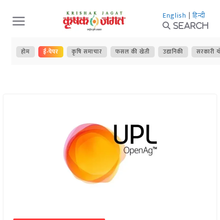
Skip
English
|
हिन्दी
to
Search
content
होम
ई-पेपर
कृषि समाचार
फसल की खेती
उद्यानिकी
सरकारी य