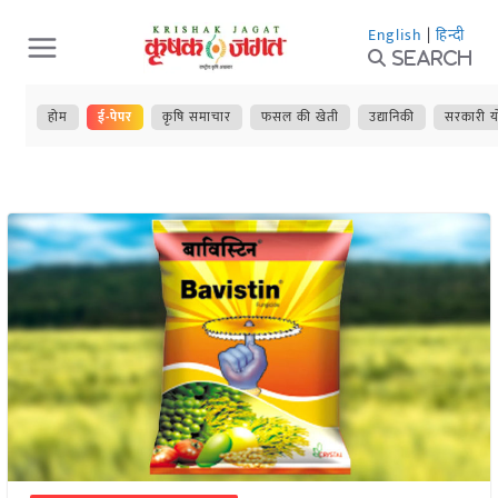
Skip
English
|
हिन्दी
to
Search
content
होम
ई-पेपर
कृषि समाचार
फसल की खेती
उद्यानिकी
सरकारी य