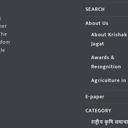
SEARCH
k
About Us
her
The
About Krishak
edom
Jagat
gle
Awards &
Recognition
Agriculture in
E-paper
CATEGORY
राष्ट्रीय कृषि समाच