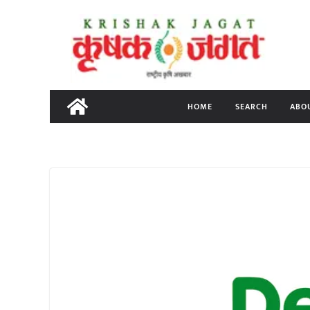
Skip
to
content
HOME
SEARCH
ABO