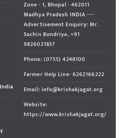
Zone - 1, Bhopal - 462011
Madhya Pradesh INDIA ----
Advertisement Enquiry: Mr.
Sachin Bondriya, +91
9826021837
Phone: (0755) 4248100
Farmer Help Line- 6262166222
 India
Email: info@krishakjagat.org
Website:
https://www.krishakjagat.org/
ार