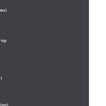
ews)
र
Crop
l
ion)