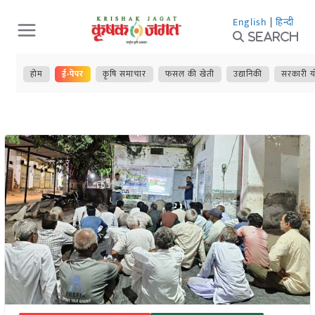
Skip
English
|
हिन्दी
to
Search
content
होम
ई-पेपर
कृषि समाचार
फसल की खेती
उद्यानिकी
सरकारी य