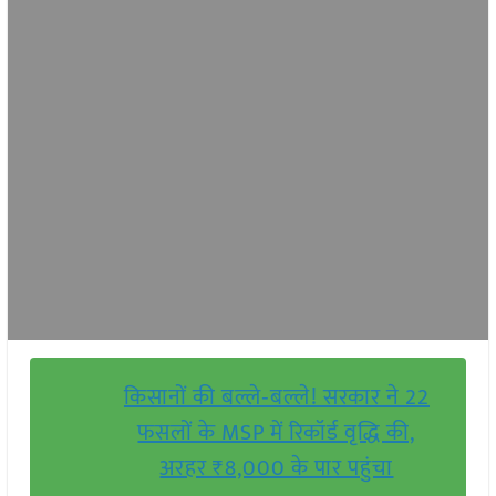
किसानों की बल्ले‑बल्ले! सरकार ने 22
फसलों के MSP में रिकॉर्ड वृद्धि की,
अरहर ₹8,000 के पार पहुंचा