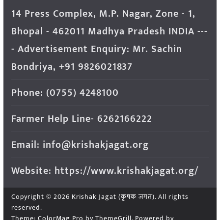
14 Press Complex, M.P. Nagar, Zone - 1,
Bhopal - 462011 Madhya Pradesh INDIA ---
- Advertisement Enquiry: Mr. Sachin
Bondriya, +91 9826021837
Phone: (0755) 4248100
Farmer Help Line- 6262166222
Email: info@krishakjagat.org
Website: https://www.krishakjagat.org/
Copyright © 2026
Krishak Jagat (कृषक जगत)
. All rights
reserved.
Theme:
ColorMag Pro
by ThemeGrill. Powered by