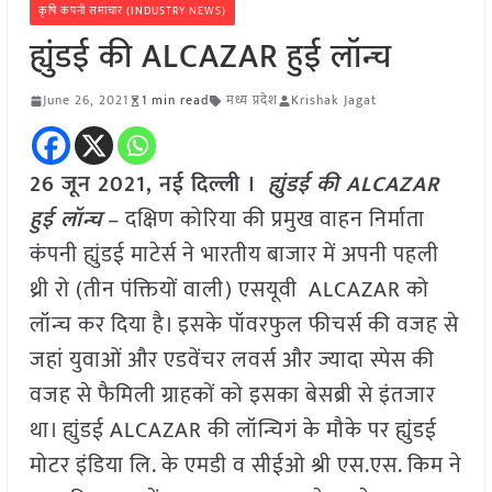
कृषि कंपनी समाचार (INDUSTRY NEWS)
ह्युंडई की ALCAZAR हुई लॉन्च
June 26, 2021
1 min read
मध्य प्रदेश
Krishak Jagat
26 जून 2021, नई दिल्ली ।
ह्युंडई की ALCAZAR
हुई लॉन्च
– दक्षिण कोरिया की प्रमुख वाहन निर्माता
कंपनी ह्युंडई माटेर्स ने भारतीय बाजार में अपनी पहली
थ्री रो (तीन पंक्तियों वाली) एसयूवी ALCAZAR को
लॉन्च कर दिया है। इसके पॉवरफुल फीचर्स की वजह से
जहां युवाओं और एडवेंचर लवर्स और ज्यादा स्पेस की
वजह से फैमिली ग्राहकों को इसका बेसब्री से इंतजार
था। ह्युंडई ALCAZAR की लॉन्चिगं के मौके पर ह्युंडई
मोटर इंडिया लि. के एमडी व सीईओ श्री एस.एस. किम ने