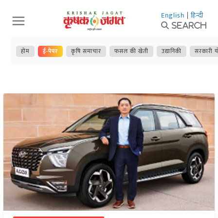
Skip
English
|
हिन्दी
to
Search
content
होम
ई-पेपर
कृषि समाचार
फसल की खेती
उद्यानिकी
सरकारी य