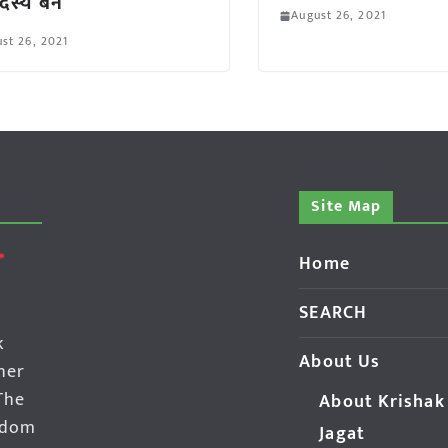
दस्य बने
August 26, 2021
st 26, 2021
Site Map
Home
SEARCH
k
About Us
her
The
About Krishak
edom
Jagat