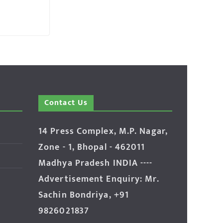
Contact Us
14 Press Complex, M.P. Nagar,
Zone - 1, Bhopal - 462011
Madhya Pradesh INDIA ----
Advertisement Enquiry: Mr.
Sachin Bondriya, +91
9826021837