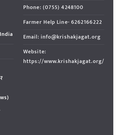
Phone: (0755) 4248100
Farmer Help Line- 6262166222
 India
Email: info@krishakjagat.org
Website:
https://www.krishakjagat.org/
ार
ews)
र