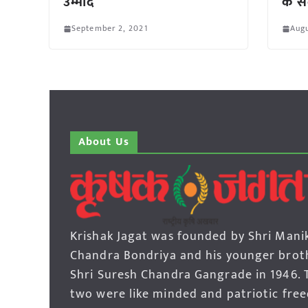
उम्मीद
के स
September 2, 2021
Augu
About Us
Krishak Jagat was founded by Shri Mani
Chandra Bondriya and his younger brot
Shri Suresh Chandra Gangrade in 1946. 
two were like minded and patriotic fre