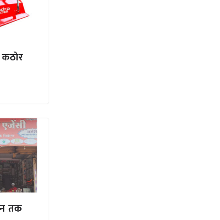
ें कठोर
्ठान तक