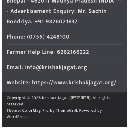
Bhopal - 462011 Madhya Pradesh INDIA ---
- Advertisement Enquiry: Mr. Sachin
Bondriya, +91 9826021837
Phone: (0755) 4248100
Farmer Help Line- 6262166222
Email: info@krishakjagat.org
Website: https://www.krishakjagat.org/
Copyright © 2026
Krishak Jagat (कृषक जगत)
. All rights
reserved.
Theme:
ColorMag Pro
by ThemeGrill. Powered by
WordPress
.