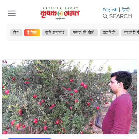
Skip
English
|
हिन्दी
to
Search
content
होम
ई-पेपर
कृषि समाचार
फसल की खेती
उद्यानिकी
सरकारी य