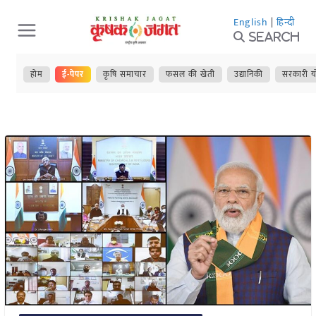
Skip
English
|
हिन्दी
to
Search
content
होम
ई-पेपर
कृषि समाचार
फसल की खेती
उद्यानिकी
सरकारी य